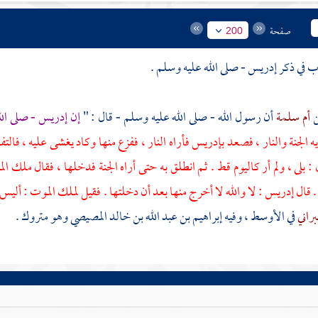
صفحة
200
إدريس
- صلى الله عليه وسلم .
أم سلمة
أن رسول الله - صلى الله عليه وسلم - قال : "
إن
إدريس
- صلى ال
ه الجنة والنار ، فصعد
بإدريس
فأراه النار ، ففزع منها وكاد يغشى عليه ، فا
 : بلى ، ولم أر كاليوم قط . ثم انطلق به حتى أراه الجنة فدخلها ، فقال
ملك ال
 قال
إدريس
: لا والله لا أخرج منها بعد أن دخلتها . فقيل
لملك الموت
: أليس 
براني
في الأوسط ، وفيه
إبراهيم بن عبد الله بن خالد المصيصي
وهو متروك .