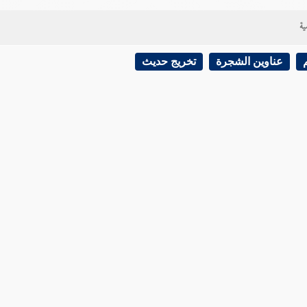
ية
عناوين الشجرة
تخريج حديث