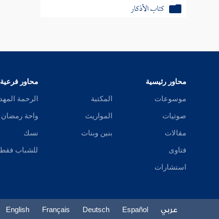
كتاب الأذكار
كتاب الأدعية
كتاب التوبة
كتاب الزهد
محاور رئيسية
محاور فرعية
كتاب البعث
موسوعات
المكتبة
الرحمة المهد
صوتيات
المواريث
واحة رمضان
كتاب صفة أهل النار
مقالات
بنين وبنات
نسك
كتاب أهل الجنة
فتاوى
للشباب فقط
استشارات
عربي
Español
Deutsch
Français
English