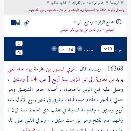
الرئيسية
مجمع الزاوئد ومنبع الفوائد
كتاب المناقب
تراجم الأعلام
باب في وفيات جماعة من الصحابة ومواليدهم وآخر من مات منهم رضي الله عنهم
مجمع الزاوئد ومنبع الفوائد
الهيثمي - نور الدين علي بن أبي بكر الهيثمي
جزء
صفحة
10
14
16368 - وبسنده قال :
توفي
المسور بن مخرمة
يوم جاء نعي
يزيد بن معاوية
إلى
ابن الزبير
سنة أربع
[
ص:
14 ]
وستين
،
وصلى عليه
ابن الزبير
بالحجون
، أصابه حجر المنجنيق وهو
يصلي بالحجر ، فأقام خمسة أيام ، وتوفي في شهر ربيع الأول سنة
أربع وستين ، وقدم به
المدينة
في عقب ذي الحجة سنة ثمان ،
وشهد عام الفتح وهو ابن ست سنين ، - وتوفي النبي صلى الله
عليه وسلم وهو ابن ثمان سنين ، يعني
المسور بن مخرمة
- .