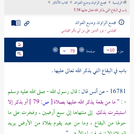
الرئيسية
مجمع الزاوئد ومنبع الفوائد
كتاب الأذكار
تراجم الأعلام
باب في البقاع التي يذكر الله تعالى عليها 38 5
مجمع الزاوئد ومنبع الفوائد
الهيثمي - نور الدين علي بن أبي بكر الهيثمي
جزء
صفحة
10
79
باب في البقاع التي يذكر الله تعالى عليها .
16781 - عن
أنس
قال :
قال رسول الله - صلى الله عليه وسلم
- :
" ما من بقعة يذكر الله عليها بصلاة
[
ص:
79 ]
أو بذكر إلا
استبشرت بذلك
إلى منتهاها إلى سبع أرضين ، وفخرت على ما
حولها من البقاع ، وما من عبد يقوم بفلاة من الأرض يريد
الصلاة إلا تزخرفت له الأرض
" .