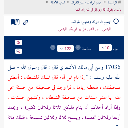
الرئيسية
مجمع الزاوئد ومنبع الفوائد
كتاب الأذكار
تراجم الأعلام
باب ما يقول إذا آوى إلى فراشه وإذا انتبه
مجمع الزاوئد ومنبع الفوائد
الهيثمي - نور الدين علي بن أبي بكر الهيثمي
جزء
صفحة
10
122
17036 وعن
أبي مالك الأشعري
قال : قال رسول الله - صلى
الله عليه وسلم : "
إذا نام ابن آدم قال الملك للشيطان : أعطني
صحيفتك ، فيعطيه إياها ، فما وجد في صحيفته من حسنة محى
عنه بها عشر سيئات من صحيفة الشيطان ، وكتبهن حسنات .
وإذا أراد أحدكم أن ينام فليكبر ثلاثا وثلاثين تكبيرة ، ويحمد
أربعا وثلاثين تحميدة ، ويسبح ثلاثا وثلاثين تسبيحة ، فتلك مائة
" .