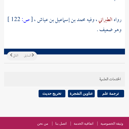
رواه
الطبراني
، وفيه
محمد بن إسماعيل بن عياش
،
[
ص:
122 ]
وهو ضعيف .
السابق
التالي
الخدمات العلمية
ترجمة علم
عناوين الشجرة
تخريج حديث
وثيقة الخصوصية
اتفاقية الخدمة
اتصل بنا
من نحن