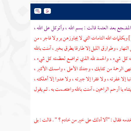
ضجع بعد العتمة قالت : بسم الله ، وأتوكل على الله ،
وبكلمات الله التامات التي لا يجاوزهن بر ولا فاجر ، من
النهار ، وطوارق الليل إلا طارقا يطرق بخير ، آمنت بالله
ته كل شيء ، والحمد لله الذي تواضع لعظمته كل شيء ،
هى الرحمة من كتابك ، وجدك الأعلى ، واسمك الأكبر ،
ا إلا غفرته ، ولا فقرا إلا جبرته ، ولا عدوا إلا أهلكته ،
طيتناه يا أرحم الراحمين ، آمنت بالله واعتصمت به . ثم يقول
خدمه فقال : "ألا أدلك على خير من خادم ؟ " . قالت : بلى