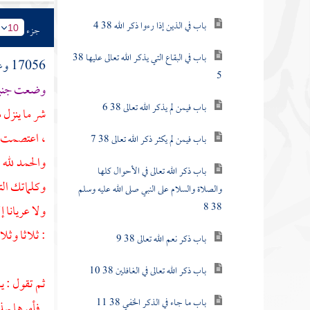
باب في الذين إذا رءوا ذكر الله 38 4
جزء
10
باب في البقاع التي يذكر الله تعالى عليها 38
17056 وعن
5
وضعت جنبي
باب فيمن لم يذكر الله تعالى 38 6
شر ما ينزل 
، اعتصمت ب
باب فيمن لم يكثر ذكر الله تعالى 38 7
والحمد لله
باب ذكر الله تعالى في الأحوال كلها
وكلماتك التا
والصلاة والسلام على النبي صلى الله عليه وسلم
38 8
ولا عريانا إ
: ثلاثا وثلا
باب ذكر نعم الله تعالى 38 9
باب ذكر الله تعالى في الغافلين 38 10
ثم تقول : ي
باب ما جاء في الذكر الخفي 38 11
. فأمرها بهذ