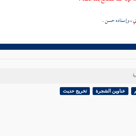
ني
، وإسناده حسن .
ية
عناوين الشجرة
تخريج حديث