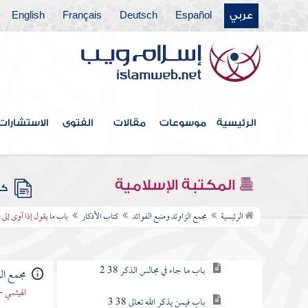
عربي
Español
Deutsch
Français
English
كتاب الفتن أعاذنا الله منها
كتاب الأدب
كتاب البر والصلة
كتاب فيه ذكر الأنبياء
الرئيسية
موسوعات
مقالات
الفتوى
الاستشارات
كتاب علامات النبوة
كتاب المناقب
المكتبة الإسلامية
كتب
كتاب الأذكار
الرئيسية
مجمع الزاوئد ومنبع الفوائد
كتاب الأذكار
باب ما يقول إذا آوى إلى ف
باب فضل ذكر الله تعالى والإكثار منه
باب ما جاء في مجالس الذكر 38 2
مجمع الز
الهيثمي -
باب فيمن يذكر الله تعالى 38 3