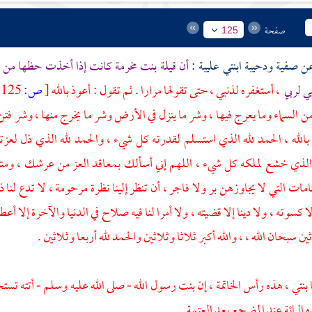
صفحة
125
صفية
ودحيبة
ابنتي عليبة :
أن
قيلة بنت مخرمة
كانت إذا أخذت حظها من الم
 لربي
، أستغفره لذنبي ، حتى تقولها مرارا . ثم تقول : أعوذ بالله
[
ص:
125 ]
من السماء وما يعرج فيها ، وشر ما ينزل في الأرض وشر ما يخرج منها ، وشر فتن 
الله ، الحمد لله الذي استسلم لقدرته كل شيء ، والحمد لله الذي ذل لعز
 الذي خشع لملكه كل شيء ، اللهم إني أسألك بمعاقد العز من عرشك ، ومنت
مات التي لا يجاوزهن بر ولا فاجر ، أن تنظر إلينا نظرة مرحومة ، لا تدع لنا ذنب
لا كسوته ، ولا دينا إلا قضيته ، ولا أمرا لنا فيه صلاح في الدنيا والآخرة إلا أع
ثين سبحان الله ، ، والله أكبر ثلاثا وثلاثين والحمد لله أربعا وثلاثين .
ا بنتي ، هذه رأس الخاتمة ، إن بنت رسول الله - صلى الله عليه وسلم - أتته تست
ه المائة عند المضجع بعد العتمة
.