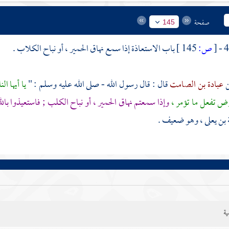
صفحة
145
[
ص:
145 ]
باب الاستعاذة إذا سمع نهاق الحمير ، أو نباح الكلاب .
عبادة بن الصامت
قال : قال رسول الله - صلى الله عليه وسلم : "
يا أيها ا
أرض تفعل ما تؤمر ،
وإذا سمعتم نهاق الحمير ، أو نباح الكلب ; فاستعيذوا بالل
ة بن يعلى
، وهو ضعيف .
ية