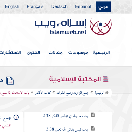
عربي
Español
Deutsch
Français
English
كتاب الفتن أعاذنا الله منها
كتاب الأدب
كتاب البر والصلة
كتاب فيه ذكر الأنبياء
الرئيسية
موسوعات
مقالات
الفتوى
الاستشارات
كتاب علامات النبوة
كتاب المناقب
المكتبة الإسلامية
كتب
كتاب الأذكار
الرئيسية
مجمع الزاوئد ومنبع الفوائد
كتاب الأذكار
باب الاستعاذة إذا سمع ن
باب فضل ذكر الله تعالى والإكثار منه
باب ما جاء في مجالس الذكر 38 2
مجمع الز
الهيثمي -
باب فيمن يذكر الله تعالى 38 3