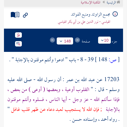
الرئيسية
المكتبة الإسلامية
تراجم الأعلام
مجمع الزاوئد ومنبع الفوائد
الهيثمي - نور الدين علي بن أبي بكر الهيثمي
جزء
صفحة
10
148
[
ص:
148 ]
39 - 8 - باب " ادعوا وأنتم موقنون بالإجابة " .
17203 عن
عبد الله بن عمر
: أن رسول الله - صلى الله عليه
وسلم - قال : "
القلوب أوعية ، وبعضها ( أوعى ) من بعض ،
فإذا سألتم الله - عز وجل - أيها الناس ، فسلوه وأنتم موقنون
بالإجابة
; فإن الله لا يستجيب لعبد دعاه عن ظهر قلب غافل
"
. رواه
أحمد
، وإسناده حسن .