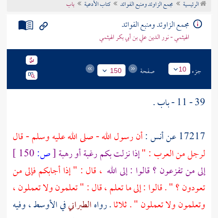
الرئيسية
مجمع الزاوئد ومنبع الفوائد
كتاب الأدعية
باب
تراجم الأعلام
مجمع الزاوئد ومنبع الفوائد
الهيثمي - نور الدين علي بن أبي بكر الهيثمي
جزء
صفحة
10
150
39 - 11 - باب .
17217 عن
أنس
:
أن رسول الله - صلى الله عليه وسلم - قال
لرجل من العرب : "
إذا نزلت بكم رغبة أو رهبة
[
ص:
150 ]
إلى من تفزعون ؟ قالوا : إلى الله
، قال : " إذا أجابكم فإلى من
تعودون ؟ " . قالوا : إلى ما تعلم ، قال : " تعلمون ولا تعملون ،
وتعلمون ولا تعملون " . ثلاثا
. رواه
الطبراني
في الأوسط ، وفيه