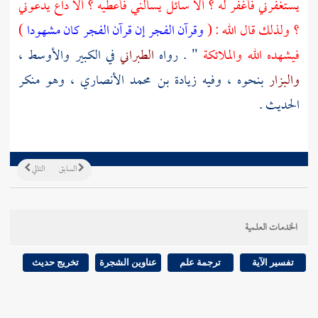
يستغفرني فأغفر له ؟ ألا سائل يسألني فأعطيه ؟ ألا داع يدعوني
؟ ولذلك قال الله : (
وقرآن الفجر إن قرآن الفجر كان مشهودا
)
فيشهده الله والملائكة
" . رواه
الطبراني
في الكبير والأوسط ،
والبزار
بنحوه ، وفيه
زيادة بن محمد الأنصاري
، وهو منكر
الحديث .
السابق
التالي
الخدمات العلمية
تفسير الآية
ترجمة علم
عناوين الشجرة
تخريج حديث