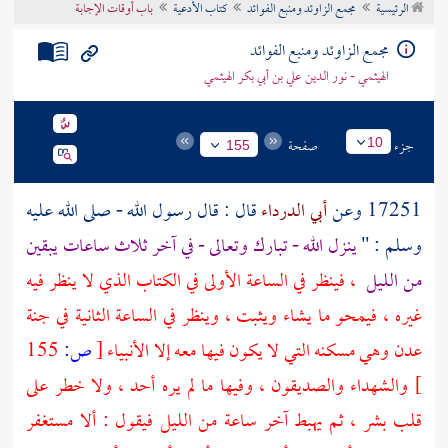
الرئيسية
مجمع الزاوئد ومنبع الفوائد
كتاب الأدعية
باب أوقات الإجابة
تراجم الأعلام
مجمع الزاوئد ومنبع الفوائد
الهيثمي - نور الدين علي بن أبي بكر الهيثمي
جزء
صفحة
10
155
17251 وعن
أبي الدرداء
قال : قال رسول الله - صلى الله عليه
وسلم : "
ينزل الله - تبارك وتعالى - في آخر ثلاث ساعات يبقين
من الليل
، فينظر في الساعة الأولى في الكتاب الذي لا ينظر فيه
غيره ، فيمحو ما يشاء ويثبت ، وينظر في الساعة الثانية في جنة
عدن وهي مسكنه التي لا يكون فيها معه إلا الأنبياء
[
ص:
155
]
والشهداء والصديقون ، وفيها ما لم يره أحد ، ولا خطر على
قلب بشر ، ثم يهبط آخر ساعة من الليل فيقول : ألا مستغفر