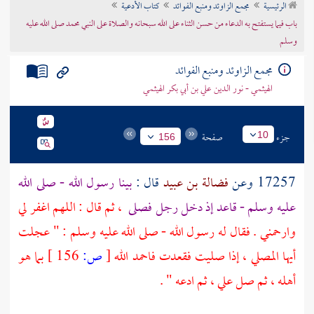
الرئيسية
مجمع الزاوئد ومنبع الفوائد
كتاب الأدعية
تراجم الأعلام
باب فيما يستفتح به الدعاء من حسن الثناء على الله سبحانه والصلاة على النبي محمد صلى الله عليه
وسلم
مجمع الزاوئد ومنبع الفوائد
الهيثمي - نور الدين علي بن أبي بكر الهيثمي
جزء
صفحة
10
156
17257 وعن
فضالة بن عبيد
قال :
بينا رسول الله - صلى الله
عليه وسلم - قاعد إذ دخل رجل فصلى
، ثم قال : اللهم اغفر لي
وارحمني . فقال له رسول الله - صلى الله عليه وسلم : " عجلت
أيها المصلي ، إذا صليت فقعدت فاحمد الله
[
ص:
156 ]
بما هو
أهله ، ثم صل علي ، ثم ادعه " .