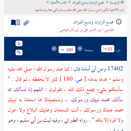
الرئيسية
مجمع الزاوئد ومنبع الفوائد
كتاب الأدعية
تراجم الأعلام
باب الأدعية المأثورة عن رسول الله صلى الله عليه وسلم التي دعا بها وعلمها
مجمع الزاوئد ومنبع الفوائد
الهيثمي - نور الدين علي بن أبي بكر الهيثمي
جزء
صفحة
10
180
17402 وعن
أبي أمامة
قال :
كنا عند رسول الله - صلى الله عليه
وسلم - فدعا بدعاء
[
ص:
180 ]
كثير لا نحفظه ، ثم قال : "
سأنبئكم بشيء يجمع ذلك كله ، تقولون :
اللهم إنا نسألك مما
سألك
محمد
نبيك ورسولك
، ونستعيذك مما استعاذ به نبيك
محمد
عبدك ورسولك ، أنت المستعان وعليك البلاغ ولا حول
ولا قوة إلا بالله
" . رواه
الطبراني
، وفيه
ليث بن أبي سليم
، وهو
ضعيف .