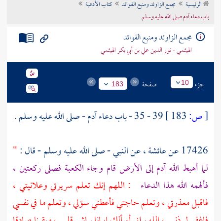
الرئيسية
مجمع الزاوئد ومنبع الفوائد
كتاب الأدعية
تراجم الأعلام
باب دعاء آدم صلى الله عليه وسلم
مجمع الزاوئد ومنبع الفوائد
الهيثمي - نور الدين علي بن أبي بكر الهيثمي
جزء
صفحة
10
183
[
ص:
183 ]
39 - 35 - باب دعاء
آدم
- صلى الله عليه وسلم .
17426 عن
عائشة
، عن النبي - صلى الله عليه وسلم - قال :
"
لما أهبط الله
آدم
إلى الأرض قام وجاء
الكعبة
فصلى ركعتين ،
فألهمه الله هذا الدعاء
: اللهم إنك تعلم سريرتي وعلانيتي ،
فاقبل معذرتي ، وتعلم حاجتي فأعطني سؤلي ، وتعلم ما في نفسي
فاغفر لي ذنبي ، اللهم إني أسألك إيمانا يباشر قلبي ، ويقينا صادقا