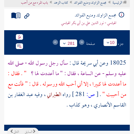
الرئيسية
مجمع الزاوئد ومنبع الفوائد
كتاب الزهد
باب المرء مع من أحب
تراجم الأعلام
مجمع الزاوئد ومنبع الفوائد
الهيثمي - نور الدين علي بن أبي بكر الهيثمي
جزء
صفحة
10
281
18025 وعن
أبي سريحة
قال :
سأل رجل رسول الله - صلى الله
عليه وسلم - عن الساعة ، فقال : " ما أعددت لها ؟
" . فقال :
ما أعددت لها كبيرا ، إلا أني أحب الله ورسوله . قال : " فأنت مع
من أحببت "
.
[
ص:
281 ]
رواه
الطبراني
، وفيه
عبد الغفار بن
القاسم الأنصاري
، وهو كذاب .
السابق
التالي