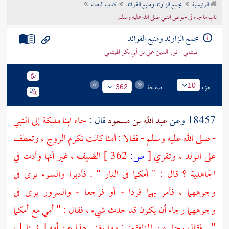
الرئيسية
مجمع الزاوئد ومنبع الفوائد
كتاب البعث
تراجم الأعلام
باب ما جاء في حوض النبي صلى الله عليه وسلم
مجمع الزاوئد ومنبع الفوائد
الهيثمي - نور الدين علي بن أبي بكر الهيثمي
جزء
صفحة
10
362
18457 وعن
عبد الله بن مسعود
قال :
جاء ابنا
مليكة
إلى النبي
- صلى الله عليه وسلم - فقالا : أمنا كانت تكرم الزوج ، وتعطف
على الولد ، وتقري
[
ص:
362 ]
الضيف ، غير أنها وأدت في
الجاهلية ؟ قال : " أمكما في النار " . فأدبرا والسوء يرى في
وجوههما ، فأمر بهما فردا - أو فرجعا - والسرور يرى في
وجوههما رجاء أن يكون قد حدث شيء ، فقال : " أمي مع أمكما
" . فقال رجل من المنافقين : وما يغني هذا عن أمه [ شيئا ] ،