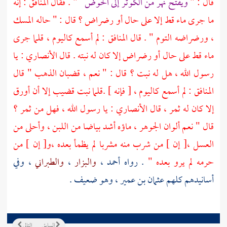
قال : "
ويفتح نهر من الكوثر إلى الحوض
" . فقال المنافق : إنه
ما جرى ماء قط إلا على حال أو رضراض ؟ قال : " حاله المسك
، ورضراضه التوم " . قال المنافق : لم أسمع كاليوم ، قلما جرى
ماء قط على حال أو رضراض إلا كان له نبته . قال الأنصاري : يا
رسول الله ، هل له نبت ؟ قال : " نعم ، قضبان الذهب " قال
المنافق : لم أسمع كاليوم ، [ فإنه ] .قلما نبت قضيب إلا أن أورق
إلا كان له ثمر ، قال الأنصاري : يا رسول الله ، فهل من ثمر ؟
قال " نعم ألوان الجوهر ، ماؤه أشد بياضا من اللبن ، وأحلى من
العسل ،[ إن ] من شرب منه مشربا لم يظمأ بعده ،و[ إن ] من
حرمه لم يرو بعده "
. رواه
أحمد
،
والبزار
،
والطبراني
، وفي
أسانيدهم كلهم
عثمان بن عمير
، وهو ضعيف .
السابق
التالي