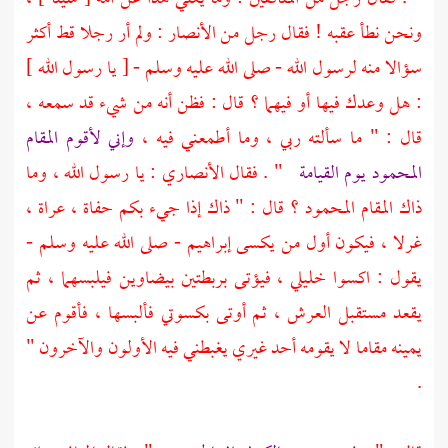
ونحن نطأ عقبه ! فقال رجل من
الأنصار
: ولم أر رجلا قط أكثر
سؤالا منه لرسول الله - صلى الله عليه وسلم - [ يا رسول الله ]
: هل وعدك فيها أو فيهما ؟ قال : فظن أنه من شيء قد سمعه ،
قال : " ما سألته ربي ، وما أطمعني فيه ،
وإني لأقوم المقام
المحمود يوم القيامة
" . فقال الأنصاري : يا رسول الله ، وما
ذاك المقام المحمود ؟ قال : " ذاك إذا جيء بكم حفاة ، عراة ،
غرلا ، فيكون أول من يكسى
إبراهيم
- صلى الله عليه وسلم -
يقول : اكسوا خليلي ، فيؤتى بربطتين بيضاوين فيلبسهما ، ثم
يقعد مستقبل العرش ، ثم أوتى بكسوتي فألبسها ، فأقوم عن
يمينه مقاما لا يقومه أحد غيري يغبطني فيه الأولون والآخرون "
.