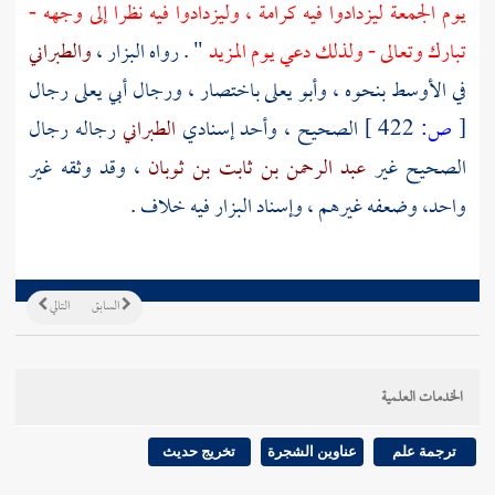
يوم الجمعة ليزدادوا فيه كرامة ، وليزدادوا فيه نظرا إلى وجهه -
تبارك وتعالى - ولذلك دعي يوم المزيد
" . رواه
البزار
،
والطبراني
في الأوسط بنحوه ،
وأبو يعلى
باختصار ، ورجال
أبي يعلى
رجال
[
ص:
422 ]
الصحيح ، وأحد إسنادي
الطبراني
رجاله رجال
الصحيح غير
عبد الرحمن بن ثابت بن ثوبان
، وقد وثقه غير
واحد، وضعفه غيرهم ، وإسناد
البزار
فيه خلاف .
السابق
التالي
الخدمات العلمية
ترجمة علم
عناوين الشجرة
تخريج حديث