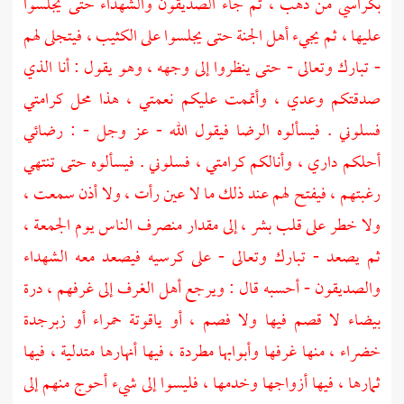
بكراسي من ذهب ، ثم جاء الصديقون والشهداء حتى يجلسوا
عليها ، ثم يجيء أهل الجنة حتى يجلسوا على الكثيب ، فيتجلى لهم
- تبارك وتعالى - حتى ينظروا إلى وجهه ، وهو يقول : أنا الذي
صدقتكم وعدي ، وأتممت عليكم نعمتي ، هذا محل كرامتي
فسلوني . فيسألوه الرضا فيقول الله - عز وجل - : رضائي
أحلكم داري ، وأنالكم كرامتي ، فسلوني . فيسألوه حتى تنتهي
رغبتهم ، فيفتح لهم عند ذلك ما لا عين رأت ، ولا أذن سمعت ،
ولا خطر على قلب بشر ، إلى مقدار منصرف الناس يوم الجمعة ،
ثم يصعد - تبارك وتعالى - على كرسيه فيصعد معه الشهداء
والصديقون - أحسبه قال : ويرجع أهل الغرف إلى غرفهم ، درة
بيضاء لا قصم فيها ولا فصم ، أو ياقوتة حمراء أو زبرجدة
خضراء ، منها غرفها وأبوابها مطردة ، فيها أنهارها متدلية ، فيها
ثمارها ، فيها أزواجها وخدمها ، فليسوا إلى شيء أحوج منهم إلى