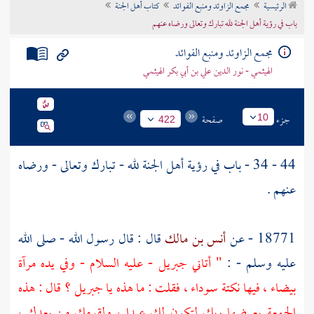
الرئيسية
مجمع الزاوئد ومنبع الفوائد
كتاب أهل الجنة
تراجم الأعلام
باب في رؤية أهل الجنة لله تبارك وتعالى ورضاه عنهم
مجمع الزاوئد ومنبع الفوائد
الهيثمي - نور الدين علي بن أبي بكر الهيثمي
جزء
صفحة
10
422
44 - 34 - باب في رؤية أهل الجنة لله - تبارك وتعالى - ورضاه
عنهم .
18771 - عن
أنس بن مالك
قال : قال رسول الله - صلى الله
عليه وسلم - :
" أتاني
جبريل
- عليه السلام - وفي يده مرآة
بيضاء ، فيها نكتة سوداء ، فقلت : ما هذه يا
جبريل ؟
قال : هذه
الجمعة يعرضها ربك لتكون لك عيدا ، ولقومك من بعدك ،