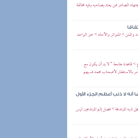
جتهاد الصادر ممن يعتد بصاحبه وفيه مخالفة
فاقا
 والمتن > المتواتر والآحاد > خبر الواحد
ع > قاعدة جامعة " لا بد أن يكون مع
 أمر بالاستغفار لأصحاب محمد فسبهم
أنه لا ذنب أعظم الجزء الأول
لى شبه المبتدعة > فصل إثم المبتدعين ليس