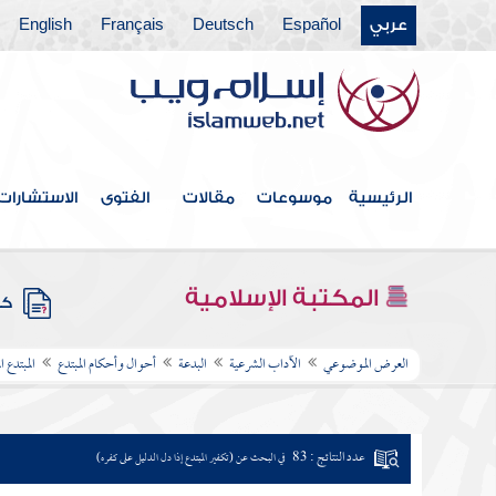
عربي
Español
Deutsch
Français
English
الرئيسية
موسوعات
مقالات
الفتوى
الاستشارات
المكتبة الإسلامية
كتب
العرض الموضوعي
الآداب الشرعية
البدعة
أحوال وأحكام المبتدع
المبتدع ا
عدد النتائج : 83
في البحث عن (تكفير المبتدع إذا دل الدليل على كفره)