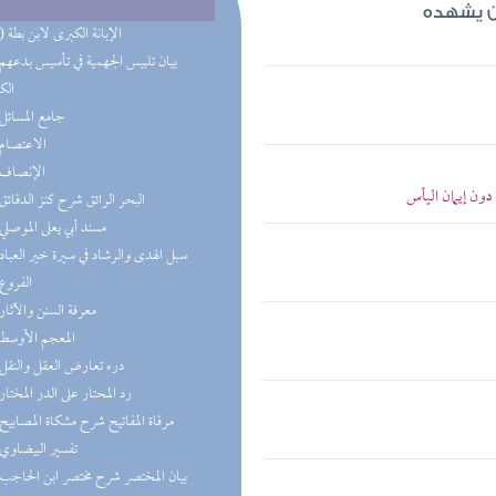
من يشهده
(44) الإبانة الكبرى لابن بطة
الك
(4) جامع المسائل
(3) الاعتصام
(2) الإنصاف
 دون إيمان اليأس
(2) البحر الرائق شرح كنز الدقائق
(2) مسند أبي يعلى الموصلي
(2) سبل الهدى والرشاد في سيرة خير العباد
(2) الفروع
(1) معرفة السنن والآثار
(1) المعجم الأوسط
(1) درء تعارض العقل والنقل
(1) رد المحتار على الدر المختار
(1) مرقاة المفاتيح شرح مشكاة المصابيح
(1) تفسير البيضاوي
(1) بيان المختصر شرح مختصر ابن الحاجب