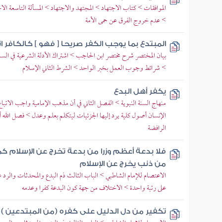
الموافقات > كتاب الاجتهاد > المجتهد والاجتهاد > المسألة التاسعة الا
> عدم خروج الفرق عن حمى الأمة
المبتدع بما يوجب الكفر صريحا [ فهو ] كالكافر ات
بيان المختصر شرح مختصر ابن الحاجب > اشتراك الأدلة الشرعية في السند
> شرائط وجوب العمل بخبر الواحد > الشرط الثاني الإسلام
يكفر أهل البدع
منهاج السنة النبوية > الفصل الثاني في أن مذهب الإمامية واجب الاتبا
الإنسان أصول كلية يرد إليها الجزئيات ليتكلم بعلم وعدل > فصل الله
الرافضة
فلا بدعة أعظم وزرا من بدعة تخرج عن الإسلام كما 
من ذنب يخرج عن الإسلام
الاعتصام للإمام الشاطبي > الباب الثالث ذم البدع والمحدثات والرد ع
على رتبة واحدة > الاختلاف من جهة كون البدعة كفرا وعدمه
تكفير من دل الدليل على كفره (من المبتدعين )