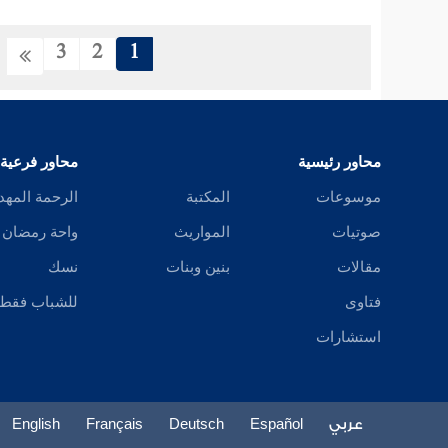
3
2
1
محاور رئيسية
محاور فرعية
موسوعات
المكتبة
الرحمة المهد
صوتيات
المواريث
واحة رمضان
مقالات
بنين وبنات
نسك
فتاوى
للشباب فقط
استشارات
عربي
Español
Deutsch
Français
English