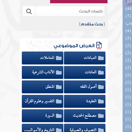
الكل
(7) بيان تلبيس الجهمية في تأسيس بدعهم
لامية
[
بحث متقدم
]
العرض الموضوعي
العبادات
المعاملات
العادات
الآداب الشرعية
أصول الفقه
المنطق
العقيدة
التفسير وعلوم القرآن
مصطلح الحديث
السيرة
التصوف والصوفية
التاريخ والأمم السابقة