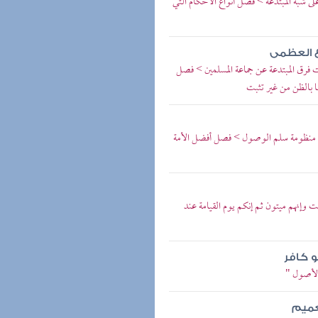
ى شبه المبتدعة > فصل أنواع الأحكام التي
ع العظمى
ت فرق المبتدعة عن جماعة المسلمين > فصل
 بالظن من غير تثبت
 منظومة سلم الوصول > فصل أفضل الأمة
 وإنهم ميتون ثم إنكم يوم القيامة عند
و كافر
الأصول "
عميم