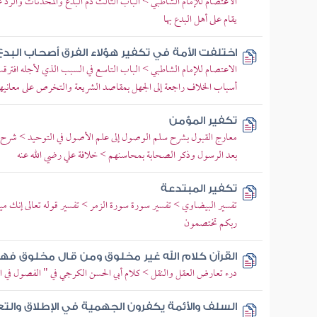
الاعتصام للإمام الشاطبي > الباب الثالث ذم البدع والمحدثات والرد عل
يقام على أهل البدع بها
اختلفت الأمة في تكفير هؤلاء الفرق أصحاب البد
الاعتصام للإمام الشاطبي > الباب التاسع في السبب الذي لأجله افترق
أسباب الخلاف راجعة إلى الجهل بمقاصد الشريعة والتخرص على معانيها
تكفير المؤمن
معارج القبول بشرح سلم الوصول إلى علم الأصول في التوحيد > شرح
بعد الرسول وذكر الصحابة بمحاسنهم > خلافة علي رضي الله عنه
تكفير المبتدعة
تفسير البيضاوي > تفسير سورة سورة الزمر > تفسير قوله تعالى إنك ميت
ربكم تختصمون
القرآن كلام الله غير مخلوق ومن قال مخلوق فه
درء تعارض العقل والنقل > كلام أبي الحسن الكرجي في " الفصول في 
السلف والأئمة يكفرون الجهمية في الإطلاق والت