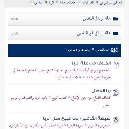
العرض الموضوعي
المعاملات
معاملات مالية
الربا
علة الربا
تراجم الأعلام
علة الربا في النقدين
55
علة الربا في غير النقدين
14
عدد النتائج : 9
في البحث عن (علة الربا)
الخلاف في علة الربا
المجموع شرح المهذب > باب بيع العرايا > بيع بيض الدجاج بدجاجة في
جوفها بيض > فائدة الخلاف في علة الربا
ربا الفضل
كشاف القناع عن متن الإقناع > كتاب البيع > باب الربا والصرف وتحريم
الحيل
شبهة القائلين إنما البيع مثل الربا
التحرير والتنوير > سورة البقرة > قوله تعالى الذين يأكلون الربا لا يقومون