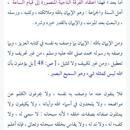
أما بعد ؛ فهذا
اعتقاد الفرقة الناجية المنصورة إلى قيام الساعة
،
أهل السنة والجماعة : وهو الإيمان بالله وملائكته ، وكتبه ، ورسله
، والبعث بعد الموت ، والإيمان بالقدر خيره وشره .
ومن الإيمان بالله : الإيمان بما وصف به نفسه في كتابه العزيز ، وبما
وصفه به رسوله
محمد
صلى الله عليه وسلم ، من غير تحريف ولا
تعطيل ، ومن غير تكييف ولا تمثيل ،
[
ص:
48 ]
بل يؤمنون بأن
الله
ليس كمثله شيء وهو السميع البصير
.
فلا ينفون عنه ما وصف به نفسه ، ولا يحرفون الكلم عن
مواضعه ، ولا يلحدون في أسماء الله وآياته ، ولا يكيفون ولا
يمثلون صفاته بصفات خلقه ؛ لأنه سبحانه : لا سمي له ، ولا
كفء له ، ولا ند له ، ولا يقاس بخلقه سبحانه وتعالى ، فإنه أعلم