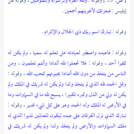
[
ص:
53 ]
وقوله :
ولله العزة ولرسوله وللمؤمنين
، وقوله عن
إبليس :
فبعزتك لأغوينهم أجمعين
.
وقوله :
تبارك اسم ربك ذي الجلال والإكرام
.
وقوله :
فاعبده واصطبر لعبادته هل تعلم له سميا
،
ولم يكن له
كفوا أحد
، وقوله :
فلا تجعلوا لله أندادا وأنتم تعلمون
،
ومن
الناس من يتخذ من دون الله أندادا يحبونهم كحب الله
، وقوله :
وقل الحمد لله الذي لم يتخذ ولدا ولم يكن له شريك في الملك ولم
يكن له ولي من الذل وكبره تكبيرا
،
يسبح لله ما في السماوات وما
في الأرض له الملك وله الحمد وهو على كل شيء قدير
، وقوله :
تبارك الذي نزل الفرقان على عبده ليكون للعالمين نذيرا الذي له
ملك السماوات والأرض ولم يتخذ ولدا ولم يكن له شريك في