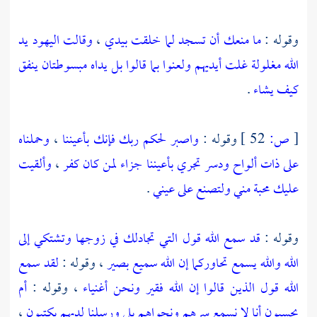
وقوله :
ما منعك أن تسجد لما خلقت بيدي
،
وقالت اليهود يد
الله مغلولة غلت أيديهم ولعنوا بما قالوا بل يداه مبسوطتان ينفق
كيف يشاء
.
[
ص:
52 ]
وقوله :
واصبر لحكم ربك فإنك بأعيننا
،
وحملناه
على ذات ألواح ودسر تجري بأعيننا جزاء لمن كان كفر
،
وألقيت
عليك محبة مني ولتصنع على عيني
.
وقوله :
قد سمع الله قول التي تجادلك في زوجها وتشتكي إلى
الله والله يسمع تحاوركما إن الله سميع بصير
، وقوله :
لقد سمع
الله قول الذين قالوا إن الله فقير ونحن أغنياء
، وقوله :
أم
يحسبون أنا لا نسمع سرهم ونجواهم بلى ورسلنا لديهم يكتبون
،