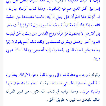
ربك لا مبدل لكلماته
، وقوله :
إن هذا القرآن يقص على بني
إسرائيل أكثر الذي هم فيه يختلفون
،
وهذا كتاب أنزلناه مبارك
،
لو أنزلنا هذا القرآن على جبل لرأيته خاشعا متصدعا من خشية
الله
،
وإذا بدلنا آية مكان آية والله أعلم بما ينزل قالوا إنما أنت مفتر
بل أكثرهم لا يعلمون قل نزله روح القدس من ربك بالحق ليثبت
الذين آمنوا وهدى وبشرى للمسلمين ولقد نعلم أنهم يقولون إنما
يعلمه بشر لسان الذي يلحدون إليه أعجمي وهذا لسان عربي
مبين
.
وقوله :
وجوه يومئذ ناضرة إلى ربها ناظرة
،
على الأرائك ينظرون
،
للذين أحسنوا الحسنى وزيادة
، وقوله :
لهم ما يشاءون فيها
ولدينا مزيد
، وهذا الباب في كتاب الله كثير ، من تدبر القرآن
طالبا للهدى منه تبين له طريق الحق .