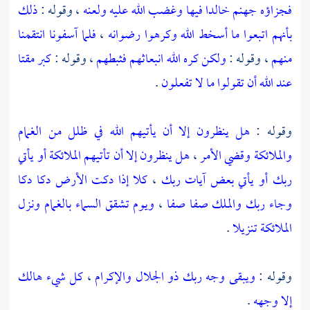
فجزاؤه جهنم خالدا فيها وغضب الله عليه ولعنه
، وقوله :
ذلك
بأنهم اتبعوا ما أسخط الله وكرهوا رضوانه
،
فلما آسفونا انتقمنا
منهم
، وقوله :
ولكن كره الله انبعاثهم فثبطهم
، وقوله :
كبر مقتا
عند الله أن تقولوا ما لا تفعلون
.
وقوله :
هل ينظرون إلا أن يأتيهم الله في ظلل من الغمام
والملائكة وقضي الأمر
،
هل ينظرون إلا أن تأتيهم الملائكة أو يأتي
ربك أو يأتي بعض آيات ربك
،
كلا إذا دكت الأرض دكا دكا
وجاء ربك والملك صفا صفا
،
ويوم تشقق السماء بالغمام ونزل
الملائكة تنزيلا
.
وقوله :
ويبقى وجه ربك ذو الجلال والإكرام
،
كل شيء هالك
إلا وجهه
.