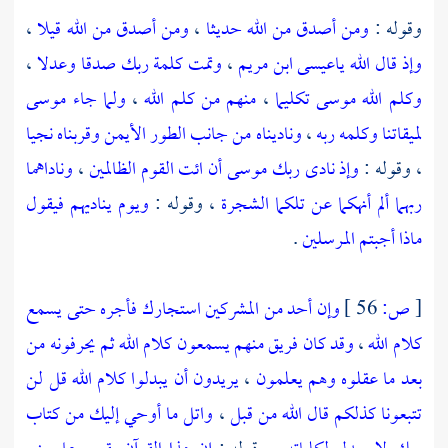
وقوله :
ومن أصدق من الله حديثا
،
ومن أصدق من الله قيلا
،
وإذ قال الله ياعيسى ابن مريم
،
وتمت كلمة ربك صدقا وعدلا
،
وكلم الله موسى تكليما
،
منهم من كلم الله
،
ولما جاء موسى
لميقاتنا وكلمه ربه
،
وناديناه من جانب الطور الأيمن وقربناه نجيا
، وقوله :
وإذ نادى ربك موسى أن ائت القوم الظالمين
،
وناداهما
ربهما ألم أنهكما عن تلكما الشجرة
، وقوله :
ويوم يناديهم فيقول
ماذا أجبتم المرسلين
.
[
ص:
56 ]
وإن أحد من المشركين استجارك فأجره حتى يسمع
كلام الله
،
وقد كان فريق منهم يسمعون كلام الله ثم يحرفونه من
بعد ما عقلوه وهم يعلمون
،
يريدون أن يبدلوا كلام الله قل لن
تتبعونا كذلكم قال الله من قبل
،
واتل ما أوحي إليك من كتاب