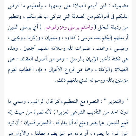
مضمونه : لئن أديتم الصلاة على وجهها ، وأعطيتم ما فرض
عليكم في أموالكم من الصدقة التي تتزكى بها نفوسكم ، وتتطهر
من رذيلة البخل (
وآمنتم برسلي وعزرتموهم
) أي برسلي الذين
أرسلهم إليكم بعد
موسى
;
كداود
،
وسليمان
،
وزكريا
،
ويحيى
،
وعيسى
،
ومحمد
، صلوات الله وسلامه عليهم أجمعين . وهذه
هي نكتة تأخير الإيمان بالرسل - وهو من أصول العقائد - على
الصلاة والزكاة ، وهما من فروع الأعمال ؛ فإن الخطاب لقوم
مؤمنين بالله ورسوله الذي بلغهم ذلك .
" والتعزير " : النصرة مع التعظيم ، كما قال
الراغب
، وسمي ما
دون الحد من التأديب الشرعي تعزيرا ; لأنه نصرة من حيث إنه
قمع للمعزر عما يضر ومنع له أن يقارفه . فالتعزير قسمان : أن ترد
عن المرء ما يضره ، أو ترده هو عما يضره مطلقا ، والأول هو