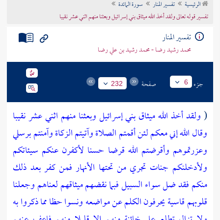
الرئيسية
تفسير المنار
سورة المائدة
تراجم الأعلام
تفسير قوله تعالى ولقد أخذ الله ميثاق بني إسرائيل وبعثنا منهم اثني عشر نقيبا
تفسير المنار
محمد رشيد رضا - محمد رشيد بن علي رضا
جزء
صفحة
6
232
(
ولقد أخذ الله ميثاق بني إسرائيل وبعثنا منهم اثني عشر نقيبا
وقال الله إني معكم لئن أقمتم الصلاة وآتيتم الزكاة وآمنتم برسلي
وعزرتموهم وأقرضتم الله قرضا حسنا لأكفرن عنكم سيئاتكم
ولأدخلنكم جنات تجري من تحتها الأنهار فمن كفر بعد ذلك
منكم فقد ضل سواء السبيل
فبما نقضهم ميثاقهم لعناهم وجعلنا
قلوبهم قاسية يحرفون الكلم عن مواضعه ونسوا حظا مما ذكروا به
ولا تزال تطلع على خائنة منهم إلا قليلا منهم فاعف عنهم