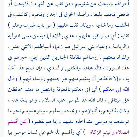
أحوالهم ويبحث عن شئونهم ، من نقب عن الشيء : إذا بحث أو
فحص فحصا بليغا ، وأصله الخرق في الجدار ونحوه ; كالنقب في
الخشب وما شابهه ، ويقال نقب عليهم ( من باب ضرب وعلم )
نقابة ; أي صار نقيبا عليهم ، عدي باللام لما فيه من معنى التولية
والرياسة ، ونقباء
بني إسرائيل
هم زعماء أسباطهم الاثني عشر .
والمراد ببعثهم : إرسالهم لمقاتلة الجبارين الذين يجيء خبرهم في
هذه السورة ، قاله
مجاهد
والكلبي
والسدي
، فإن صح هذا أخذ
به ، وإلا فالظاهر أن بعثهم منهم هو جعلهم رؤساء فيهم (
وقال
الله إني معكم
) أي إني معكم بالمعونة والنصر ما دمتم محافظين
على ميثاقي ، قال الله هذا
لموسى
عليه السلام ، وهو بلغه عنه ،
وكان يذكرهم به أنبياؤهم ، ويجدده رسلهم ، ويتوعدونهم نحو ما
توعدهم به
موسى
عند أخذه عليهم ، إذا هم نقضوه (
لئن أقمتم
الصلاة وآتيتم الزكاة
) أي وأقسم الله لهم على لسان
موسى
بما