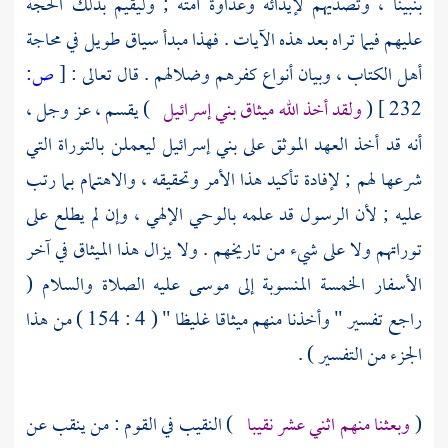
بنبينا ، وتصديهم لإيذائه وعداوة أمته ; وليقيم بذلك الحجة
عليهم فيما تراه بعد هذه الآيات . فهذا مبدأ سياق طويل في محاجة
أهل الكتاب
، وبيان أنواع كفرهم وضلالهم . قال تعالى :
[
ص:
232 ]
(
ولقد أخذ الله ميثاق بني إسرائيل
) يقسم ، عز وجل ،
أنه قد أخذ العهد الموثق على
بني إسرائيل
ليعملن بالتوراة التي
شرعها لهم ; لإفادة تأكيد هذا الأمر وتحقيقه ، والاهتمام بما رتب
عليه ; لأن الرسول قد علمه بالوحي الإلهي ، وإن لم يطلع على
توراتهم ولا على شيء من تاريخهم . ولا يزال هذا الميثاق في آخر
الأسفار الخمسة المنسوبة إلى
موسى
عليه الصلاة والسلام (
راجع تفسير " وأخذنا منهم ميثاقا غليظا " ( 4 : 154 ) من هذا
الجزء من التفسير ) .
(
وبعثنا منهم اثني عشر نقيبا
) النقيب في القوم : من ينقب عن