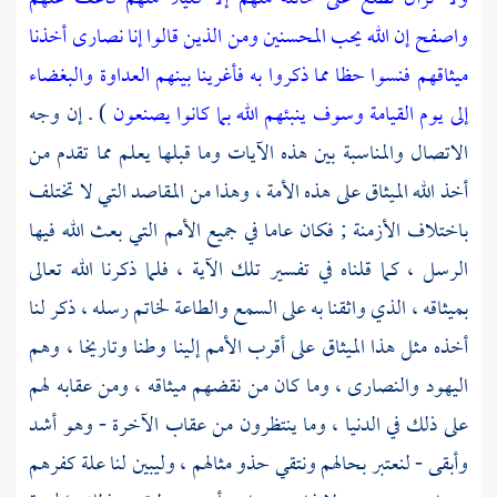
واصفح إن الله يحب المحسنين
ومن الذين قالوا إنا نصارى أخذنا
ميثاقهم فنسوا حظا مما ذكروا به فأغرينا بينهم العداوة والبغضاء
إلى يوم القيامة وسوف ينبئهم الله بما كانوا يصنعون
) . إن وجه
الاتصال والمناسبة بين هذه الآيات وما قبلها يعلم مما تقدم من
أخذ الله الميثاق على هذه الأمة ، وهذا من المقاصد التي لا تختلف
باختلاف الأزمنة ; فكان عاما في جميع الأمم التي بعث الله فيها
الرسل ، كما قلناه في تفسير تلك الآية ، فلما ذكرنا الله تعالى
بميثاقه ، الذي واثقنا به على السمع والطاعة لخاتم رسله ، ذكر لنا
أخذه مثل هذا الميثاق على أقرب الأمم إلينا وطنا وتاريخا ، وهم
اليهود
والنصارى
، وما كان من نقضهم ميثاقه ، ومن عقابه لهم
على ذلك في الدنيا ، وما ينتظرون من عقاب الآخرة - وهو أشد
وأبقى - لنعتبر بحالهم ونتقي حذو مثالهم ، وليبين لنا علة كفرهم