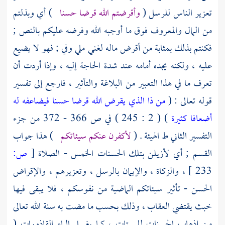
تعزير الناس للرسل (
وأقرضتم الله قرضا حسنا
) أي وبذلتم
من المال والمعروف فوق ما أوجبه الله وفرضه عليكم بالنص ;
فكنتم بذلك بمثابة من أقرض ماله لغني ملي وفي ; فهو لا يضيع
عليه ، ولكنه يجده أمامه عند شدة الحاجة إليه ، وإذا أردت أن
تعرف ما في هذا التعبير من البلاغة والتأثير ، فارجع إلى تفسير
قوله تعالى : (
من ذا الذي يقرض الله قرضا حسنا فيضاعفه له
أضعافا كثيرة
) ( 2 : 245 ) في ص 366 - 372 من جزء
التفسير الثاني ط الهيئة . (
لأكفرن عنكم سيئاتكم
) هذا جواب
القسم ; أي لأزيلن بتلك الحسنات الخمس - الصلاة
[
ص:
233 ]
، والزكاة ، والإيمان بالرسل ، وتعزيرهم ، والإقراض
الحسن - تأثير سيئاتكم الماضية من نفوسكم ، فلا يبقى فيها
خبث يقتضي العقاب ، وذلك بحسب ما مضت به سنة الله تعالى
من إذهاب الحسنات للسيئات ، كما يغسل الماء القاذورات (