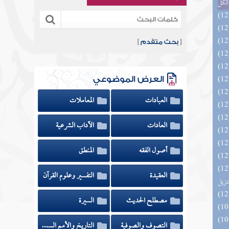
الكل
[
بحث متقدم
]
العرض الموضوعي
العبادات
المعاملات
العادات
الآداب الشرعية
أصول الفقه
المنطق
يل لفوائد كتاب التفصيل الجامع
العقيدة
التفسير وعلوم القرآن
تنزيل
مصطلح الحديث
السيرة
التصوف والصوفية
التاريخ والأمم السابقة