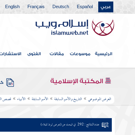
عربي
Español
Deutsch
Français
English
الرئيسية
موسوعات
مقالات
الفتوى
الاستشارات
المكتبة الإسلامية
كتب
العرض الموضوعي
التاريخ والأمم السابقة
الأمم السابقة
الأنبياء
قصص الأن
عدد النتائج : 292
في البحث عن (تعرض لوط للبلاء)