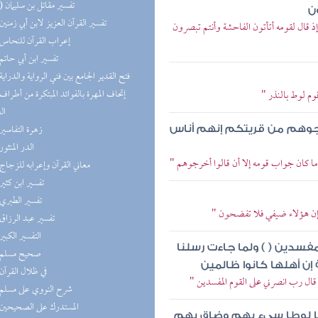
(10) تفسير مقاتل بن سليمان
ن
(9) تفسير القرآن العزيز لابن أبي زمنين
إذ قال لقومه أتأتون الفاحشة وأنتم تبصرون
(7) إعراب القرآن للنحاس
(7) تفسير ابن أبي حاتم
(7) فتح القدير الجامع بين فني الرواية والدراية
وم لوط بالنذر "
ال
(6) زهرة التفاسير
أخرجوهم من قريتكم إنهم أناس
(6) الدر المنثور
ما كان جواب قومه إلا أن قالوا أخرجوهم "
(5) معاني القرآن وإعرابه للزجاج
(4) تفسير ابن كثير
(4) تفسير الطبري
ل إن هؤلاء ضيفي فلا تفضحون "
(4) تفسير عبد الرزاق
(4) التفسير الكبير
مفسدين ( ) ولما جاءت رسلنا
(2) صحيح مسلم
 إن أهلها كانوا ظالمين
(2) في ظلال القرآن
قال رب انصرني على القوم المفسدين "
(2) شرح النووي على مسلم
(2) المستدرك على الصحيحين
لنا لوطا سيء بهم وضاق بهم