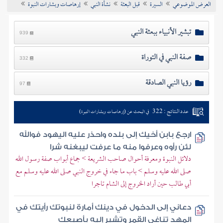
العرض الموضوعي
السيرة
قبل البعثة
نشأة النبي
إرهاصات وبشارات النبوة
تراجم الأعلام
تبشير الأنبياء ببعثة النبي
939
صفة النبي في التوراة
332
رؤيا النبي الصادقة
97
عدد النتائج : 322
في البحث عن (إرهاصات وبشارات النبوة)
ارجع بابن أخيك إلى بلده واحذر عليه اليهود فوالله
لئن رأوه وعرفوا منه ما عرفت ليبغنه شرا
دلائل النبوة ومعرفة أحوال صاحب الشريعة > جماع أبواب صفة رسول الله
صلى الله عليه وسلم > باب ما جاء في خروج النبي صلى الله عليه وسلم مع
أبي طالب حين أراد الخروج إلى الشام تاجرا
دعاني إلى الدخول في دينك أمارة لنبوتك رأيتك في
المهد تناغي القمر وتشير إليه بأصبعك