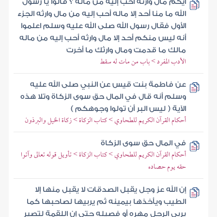
أيكم مال وارثه أحب إليه من ماله ؟ قالوا يا رسول
الله ما منا أحد إلا ماله أحب إليه من مال وارثه الجزء
الأول فقال رسول الله صلى الله عليه وسلم اعلموا
أنه ليس منكم أحد إلا مال وارثه أحب إليه من ماله
مالك ما قدمت ومال وارثك ما أخرت
الأدب المفرد > باب من مات له سقط
عن فاطمة بنت قيس عن النبي صلى الله عليه
وسلم أنه قال في المال حق سوى الزكاة وتلا هذه
الآية ( ليس البر أن تولوا وجوهكم )
أحكام القرآن الكريم للطحاوي > كتاب الزكاة > زكاة الخيل والبرذون
في المال حق سوى الزكاة
أحكام القرآن الكريم للطحاوي > كتاب الزكاة > تأويل قوله تعالى وآتوا
حقه يوم حصاده
إن الله عز وجل يقبل الصدقات لا يقبل منها إلا
الطيب ويأخذها بيمينه ثم يربيها لصاحبها كما
يربي الرجل مهره أو فصيله حتى إن اللقمة لتصير