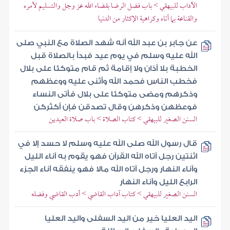
الآداب للبيهقي > باب فضل الرضا بقضاء الله عز وجل والتسليم لأمره
والقناعة بما آتاه وكراهية الإكثار من الدنيا
عن جابر بن عبد الله أنه شهد الصلاة مع النبي صلى
الله عليه وسلم في يوم عيد فبدأ بالصلاة قبل
الخطبة بلا أذان ولا إقامة ثم قام متوكئا على بلال
فخطب الناس فحمد الله وأثنى عليه ووعظهم
وذكرهم ومضى متوكئا على بلال فأتى النساء
فوعظهن وذكرهن وقال تصدقن فإن أكثركن
السنن الصغير للبيهقي > كتاب الصلاة > باب صلاة العيدين
قال رسول الله صلى الله عليه وسلم لا حسد إلا في
اثنتين رجل آتاه الله القرآن فهو يقوم به آناء الليل
وآناء النهار ورجل آتاه الله مالا فهو ينفقه آناء الجزء
الرابع الليل وآناء النهار
السنن الصغير للبيهقي > كتاب آداب القاضي > أدب القاضي وفضله
اليد العليا خير من اليد السفلى واليد العليا