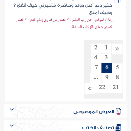
كثير وذو أهل وولد وحاضرة فأخبرني كيف أنفق ؟
وكيف أمنع
إعلام الموقعين عن رب العالمين > فصل من فتاوى إمام المفتين > فصل
فتاوى تتعلق بالزكاة والصدقة
2
1
4
3
7
6
5
...
9
8
22
21
العرض الموضوعي
تصنيف الكتب