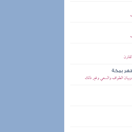
ف
ف
لقارن
ظهر بمكة
م وبيان الطواف والسعي وغير ذلك