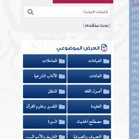
الكل
[
بحث متقدم
]
العرض الموضوعي
العبادات
المعاملات
العادات
الآداب الشرعية
أصول الفقه
المنطق
العقيدة
التفسير وعلوم القرآن
مصطلح الحديث
السيرة
(5) إتحاف المهرة بالفوائد المبتكرة من أطراف
عشرة
التصوف والصوفية
التاريخ والأمم السابقة