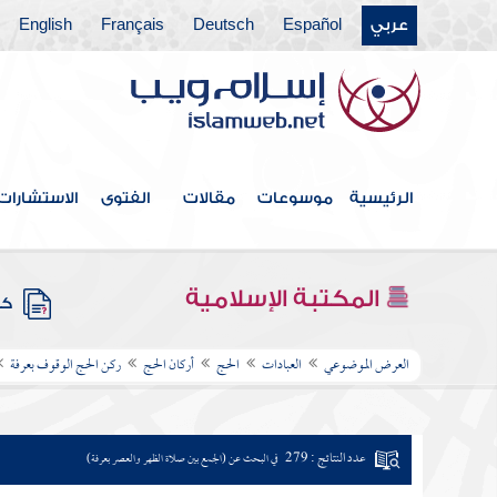
عربي
Español
Deutsch
Français
English
الرئيسية
موسوعات
مقالات
الفتوى
الاستشارات
المكتبة الإسلامية
كتب
العرض الموضوعي
العبادات
الحج
أركان الحج
ركن الحج الوقوف بعرفة
عدد النتائج : 279
في البحث عن (الجمع بين صلاة الظهر والعصر بعرفة)