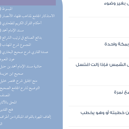
 بغير وضوء
(15) المبسوط
(12) الاستذكار الجامع لمذاهب فقهاء الأمصار
(12) أحكام القرآن الكريم للطحاوي
(11) مسند الإمام أحمد
(11) بدائع الصنائع في ترتيب الشرائع
(10) المجموع شرح المهذب
بمكة واحدة
(10) عمدة القاري شرح صحيح البخاري
(9) عون المعبود
ول الشمس فإذا زالت اغتسل
(8) حاشية مسند الإمام أحمد بن حنبل
(7) صحيح ابن خزيمة
(7) منح الجليل شرح مختصر خليل
(6) التوضيح لشرح الجامع الصحيح
مع نمرة
(6) المصنف
(5) المحلى بالآثار
(5) فتح القدير
 من خطبته أو وهو يخطب
ال