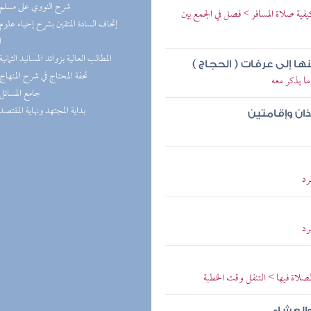
(3) شرح النووي على مسلم
يفية صلاة المسافر > فصل في الجمع بين
ا
(2) المطالب العالية بزوائد المسانيد الثمانية
 إلى عرفات ( الحجاج )
(2) تحفة المحتاج في شرح المنهاج
ما يذكر معه
(2) جامع المسائل
(2) بداية المجتهد ونهاية المقتصد
ان وإقامتين
رد
رد
صلاة فيها > التنفل وقت الخطبة
والعشاء