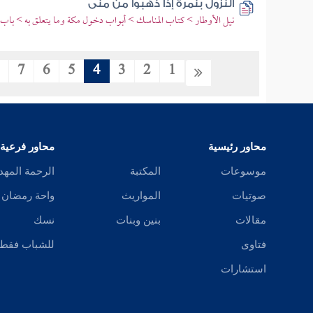
النزول بنمرة إذا ذهبوا من منى
نيل الأوطار > كتاب المناسك > أبواب دخول مكة وما يتعلق به > باب ا
8
7
6
5
4
3
2
1
محاور رئيسية
محاور فرعية
موسوعات
المكتبة
الرحمة المهد
صوتيات
المواريث
واحة رمضان
مقالات
بنين وبنات
نسك
فتاوى
للشباب فقط
استشارات