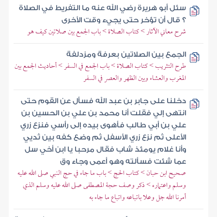
سئل أبو هريرة رضي الله عنه ما التفريط في الصلاة
؟ قال أن تؤخر حتى يجيء وقت الأخرى
شرح معاني الآثار > كتاب الصلاة > باب الجمع بين صلاتين كيف هو
الجمع بين الصلاتين بعرفة ومزدلفة
طرح التثريب > كتاب الصلاة > باب الجمع في السفر > أحاديث الجمع بين
المغرب والعشاء وبين الظهر والعصر في السفر
دخلنا على جابر بن عبد الله فسأل عن القوم حتى
انتهى إلي فقلت أنا محمد بن علي بن الحسين بن
علي بن أبي طالب فأهوى بيده إلى رأسي فنزع زري
الأعلى ثم نزع زري الأسفل ثم وضع كفه بين ثديي
وأنا غلام يومئذ شاب فقال مرحبا يا ابن أخي سل
عما شئت فسألته وهو أعمى وجاء وق
صحيح ابن حبان > كتاب الحج > باب ما جاء في حج النبي صلى الله عليه
وسلم واعتماره > ذكر وصف حجة المصطفى صلى الله عليه وسلم الذي
أمرنا الله جل وعلا باتباعه واتباع ما جاء به