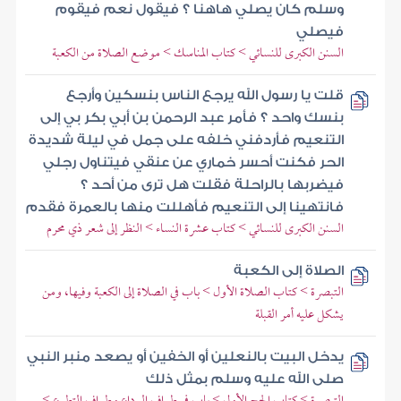
وسلم كان يصلي هاهنا ؟ فيقول نعم فيقوم
فيصلي
السنن الكبرى للنسائي > كتاب المناسك > موضع الصلاة من الكعبة
قلت يا رسول الله يرجع الناس بنسكين وأرجع
بنسك واحد ؟ فأمر عبد الرحمن بن أبي بكر بي إلى
التنعيم فأردفني خلفه على جمل في ليلة شديدة
الحر فكنت أحسر خماري عن عنقي فيتناول رجلي
فيضربها بالراحلة فقلت هل ترى من أحد ؟
فانتهينا إلى التنعيم فأهللت منها بالعمرة فقدم
السنن الكبرى للنسائي > كتاب عشرة النساء > النظر إلى شعر ذي محرم
الصلاة إلى الكعبة
التبصرة > كتاب الصلاة الأول > باب في الصلاة إلى الكعبة وفيها، ومن
يشكل عليه أمر القبلة
يدخل البيت بالنعلين أو الخفين أو يصعد منبر النبي
صلى الله عليه وسلم بمثل ذلك
التبصرة > كتاب الحج الأول > باب في طواف الوداع وطواف التطوع >