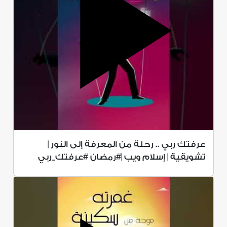
عرفتك ربي .. رحلة من المعرفة إلى النور |
تشويقية | إسلام ويب |#رمضان #عرفتك_ربي