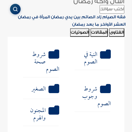
اسأل واحة رمضان
فقه الصيام
زاد الصائم
بين يدي رمضان
المرأة في رمضان
العشر الأواخر
ما بعد رمضان
الفتاوى
المقالات
الصوتيات
النية في
شروط
الصوم
صحة
الصوم
شروط
الصغير
وجوب
الصوم
المجنون
والهرم