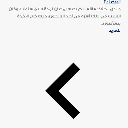
القضاء؟
والدي -حفظه الله- لم يصم رمضان لمدة سبع سنوات، وكان
السبب في ذلك أَسْرَه في أحد السجون، حيث كان الإخوة
يتعرّضون..
للمزيد