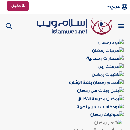
دخول
عربي