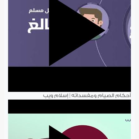
أحكام الصيام ومفسداته | إسلام ويب