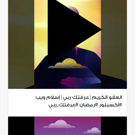
العفو الكريم | عرفتك ربي | إسلام ويب
#اكسبلور #رمضان #عرفتك_ربي