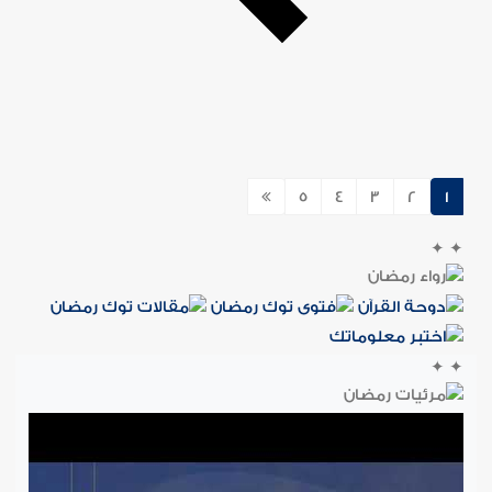
5
4
3
2
1
✦
✦
✦
✦