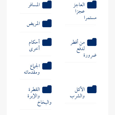
العاجز
المسافر
عجزا
مستمرا
المريض
من أفطر
أحكام
لدفع
أخرى
ضرورة
الجماع
ومقدماته
الأكل
القطرة
والشرب
والإبرة
والبخاخ