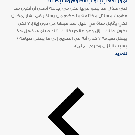
أمور تذهب بثواب الصوم ولا تبطله
لدي سؤال قد يبدو غرييا لكن في إجابته أتمنى أن أكون قد
فهمت مسائل مختلفة ما حكم من يسافر في نهار رمضان
لكي يقابل فتاة في الليل لمداعبتها من دون إيلاج ؟ لكن
يكون هناك إنزال وهو عالم بذللك أثناء صيامه ، فهل هذا
يبطل صيامه ؟ كون أنه في الطريق إلى ما يبطل صيامه (
بسبب الإنزال وخروج المني)،...
للمزيد