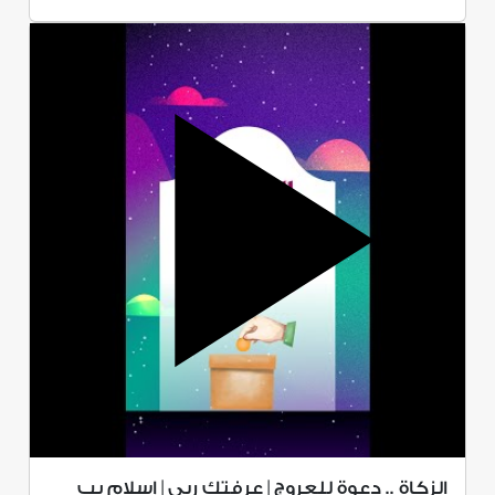
الزكاة .. دعوة للعروج | عرفتك ربي | إسلام يب