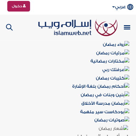
دخول
عربي