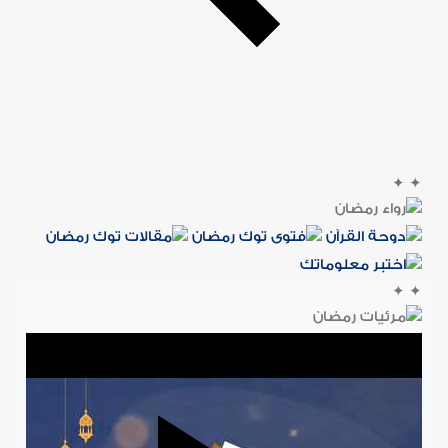
✦
✦
✦
✦