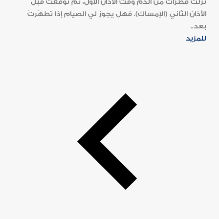
نزلت قطرات من الدم وقت الأذان الأوّل، ثم توقّفتْ قبل
الأذان الثاني (الإمساك). فهل يجوز لي الصيام إذا تطهّرتُ
بعد..
للمزيد