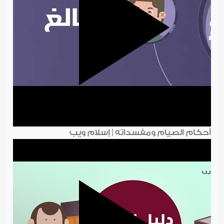
أحكام الصيام ومفسداته | إسلام ويب