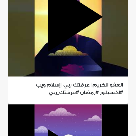
العفو الكريم | عرفتك ربي | إسلام ويب
#اكسبلور #رمضان #عرفتك_ربي