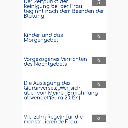
Der Zeitpunkt der
5
Reinigung bei der Frau
beginnt nach dem Beenden der
Blutung
Kinder und das
5
Morgengebet
Vorgezogenes Verrichten
5
des Nachtgebets
Die Auslegung des
5
Qurânverses: „Wer sich
aber von Meiner Ermahnung
abwendet“(Sûra 20:124)
Vierzehn Regeln für die
5
menstruierende Frau