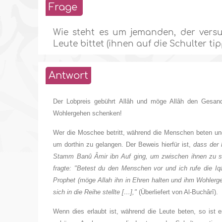
Frage
Wie steht es um jemanden, der versu
Leute bittet (ihnen auf die Schulter ti
Antwort
Der Lobpreis gebührt Allâh und möge Allâh den Gesand
Wohlergehen schenken!
Wer die Moschee betritt, während die Menschen beten und
um dorthin zu gelangen. Der Beweis hierfür ist,
dass der 
Stamm Banû Âmir ibn Auf ging, um zwischen ihnen zu sc
fragte: "Betest du den Menschen vor und ich rufe die I
Prophet (möge Allah ihn in Ehren halten und ihm Wohlerg
sich in die Reihe stellte […],"
(Überliefert von Al-Buchârî).
Wenn dies erlaubt ist, während die Leute beten, so ist 