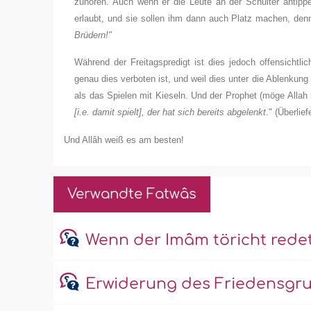
zuhören. Auch wenn er die Leute an der Schulter antipp
erlaubt, und sie sollen ihm dann auch Platz machen, de
Brüdern!"
Während der Freitagspredigt ist dies jedoch offensichtli
genau dies verboten ist, und weil dies unter die Ablenkung fä
als das Spielen mit Kieseln. Und der Prophet (möge Alla
[i.e. damit spielt], der hat sich bereits abgelenkt
." (Überlie
Und Allâh weiß es am besten!
Verwandte Fatwâs
Wenn der Imâm töricht rede
Erwiderung des Friedensgru