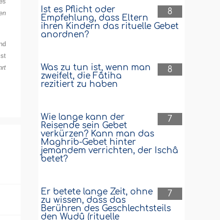
es
Ist es Pflicht oder
8
en
Empfehlung, dass Eltern
ihren Kindern das rituelle Gebet
anordnen?
und
ist
Was zu tun ist, wenn man
hrt
8
zweifelt, die Fâtiha
rezitiert zu haben
Wie lange kann der
7
Reisende sein Gebet
verkürzen? Kann man das
Maghrib-Gebet hinter
jemandem verrichten, der Ischâ
betet?
Er betete lange Zeit, ohne
7
zu wissen, dass das
Berühren des Geschlechtsteils
den Wudû (rituelle