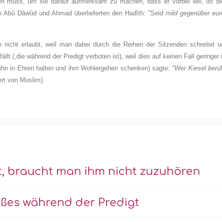
en muss, um sie darauf aufmerksam zu machen, dass er vorbei will, ist di
nn Abû Dâwûd und Ahmad überlieferten den Hadîth:
"Seid mild gegenüber eur
ch nicht erlaubt, weil man dabei durch die Reihen der Sitzenden schreitet 
llt (,die während der Predigt verboten ist), weil dies auf keinen Fall geringer 
h ihn in Ehren halten und ihm Wohlergehen schenken) sagte:
"Wer Kiesel berü
fert von Muslim).
t, braucht man ihm nicht zuzuhören
ßes während der Predigt