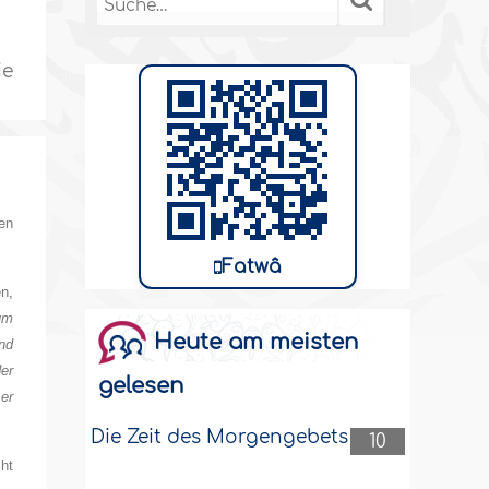
ie
en
Fatwâ
n,
um
Heute am meisten
nd
er
gelesen
er
Die Zeit des Morgengebets
10
ht