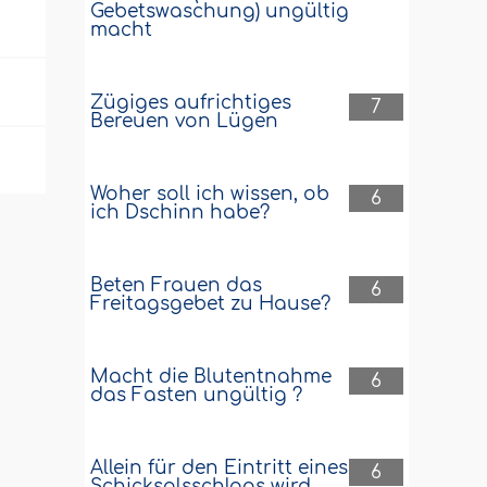
Gebetswaschung) ungültig
macht
Zügiges aufrichtiges
7
Bereuen von Lügen
Woher soll ich wissen, ob
6
ich Dschinn habe?
Beten Frauen das
6
Freitagsgebet zu Hause?
Macht die Blutentnahme
6
das Fasten ungültig ?
Allein für den Eintritt eines
6
Schicksalsschlags wird