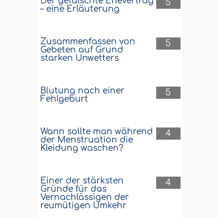
Der gefälschte Ehevertrag
5
– eine Erläuterung
Zusammenfassen von
5
Gebeten auf Grund
starken Unwetters
Blutung nach einer
5
Fehlgeburt
Wann sollte man während
4
der Menstruation die
Kleidung waschen?
Einer der stärksten
4
Gründe für das
Vernachlässigen der
reumütigen Umkehr