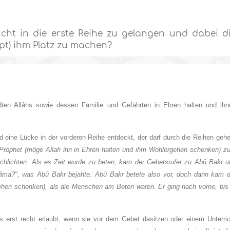
cht in die erste Reihe zu gelangen und dabei d
ppt) ihm Platz zu machen?
ten Allâhs sowie dessen Familie und Gefährten in Ehren halten und ihn
 eine Lücke in der vorderen Reihe entdeckt, der darf durch die Reihen gehe
Prophet (möge Allah ihn in Ehren halten und ihm Wohlergehen schenken) z
hlichten. Als es Zeit wurde zu beten, kam der Gebetsrufer zu Abû Bakr u
qâma?", was Abû Bakr bejahte. Abû Bakr betete also vor, doch dann kam d
ehen schenken), als die Menschen am Beten waren. Er ging nach vorne, bis 
es erst recht erlaubt, wenn sie vor dem Gebet dasitzen oder einem Unterric