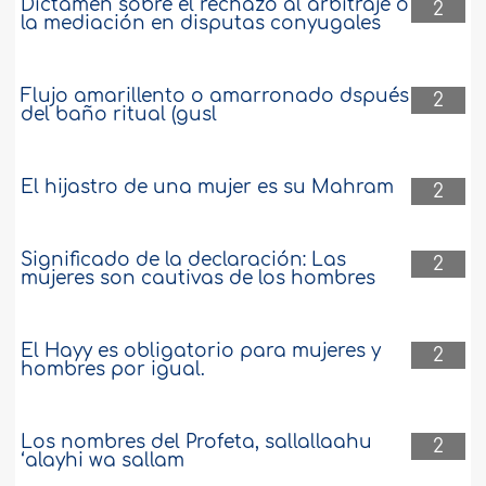
Dictamen sobre el rechazo al arbitraje o
2
la mediación en disputas conyugales
Flujo amarillento o amarronado dspués
2
del baño ritual (gusl
El hijastro de una mujer es su Mahram
2
Significado de la declaración: Las
2
mujeres son cautivas de los hombres
El Hayy es obligatorio para mujeres y
2
hombres por igual.
Los nombres del Profeta, sallallaahu
2
‘alayhi wa sallam