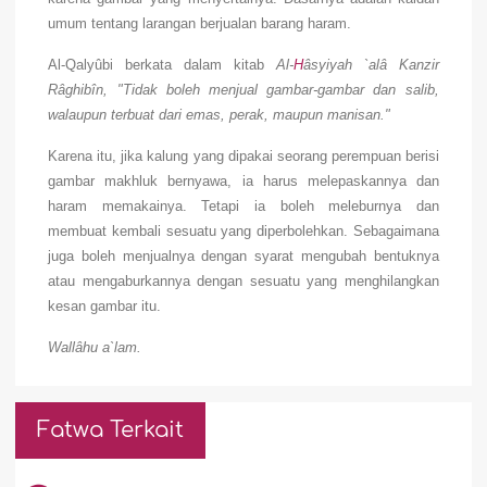
umum tentang larangan berjualan barang haram.
Al-Qalyûbi berkata dalam kitab
Al-
H
âsyiyah `alâ Kanzir
Râghibîn, "Tidak boleh menjual gambar-gambar dan salib,
walaupun terbuat dari emas, perak, maupun manisan."
Karena itu, jika kalung yang dipakai seorang perempuan berisi
gambar makhluk bernyawa, ia harus melepaskannya dan
haram memakainya. Tetapi ia boleh meleburnya dan
membuat kembali sesuatu yang diperbolehkan. Sebagaimana
juga boleh menjualnya dengan syarat mengubah bentuknya
atau mengaburkannya dengan sesuatu yang menghilangkan
kesan gambar itu.
Wallâhu a`lam.
Fatwa Terkait