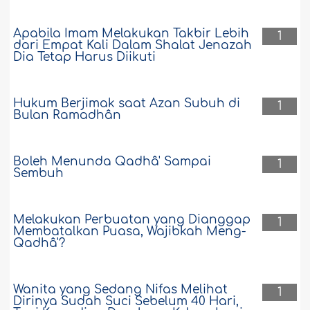
Apabila Imam Melakukan Takbir Lebih
1
dari Empat Kali Dalam Shalat Jenazah
Dia Tetap Harus Diikuti
Hukum Berjimak saat Azan Subuh di
1
Bulan Ramadhân
Boleh Menunda Qadhâ' Sampai
1
Sembuh
Melakukan Perbuatan yang Dianggap
1
Membatalkan Puasa, Wajibkah Meng-
Qadhâ'?
Wanita yang Sedang Nifas Melihat
1
Dirinya Sudah Suci Sebelum 40 Hari,