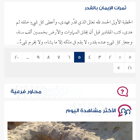
ثمرات الإيمان بالقدر
الخطبة الأولى الحمد لله تعالى الذي قدَّر فهدى، وأعطى كل شيءٍ خلقه ثم
هدى، كتب المقادير قبل أن يخلق السماوات والأرض بخمسين ألف سنة،
وجعل كل شيءٍ عنده بقدر، لا يقع في ملكه إلا ما يشاء، ولا يخرج شيءٌ..
المزيد
20
...
9
8
7
6
5
4
3
2
1
30/04/2026
19
246904
21
حقيقة الزهد
محاور فرعية
الخطبة الأولى إن الحمد لله، نحمده ونستعينه ونستغفره، ونعوذ بالله من
شرور أنفسنا وسيئات أعمالنا، من يهده الله فلا مضل له، ومن يضلل فلا
الأكثر مشاهدة اليوم
هادي له، وأشهد أن لا إله إلا الله وحده لا شريك له، وأشهد أن..
المزيد
30/04/2026
25
246910