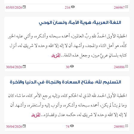
03/05/2026
216
246967
اللغةُ العربية: هويةُ الأمة، ولسانُ الوحي
الخطبة الأولى الحمدُ للهِ ربِّ العالمين، أحمده سبحانه وأشكره، وأثني عليه الخير
كلَّه، هو أهل الثناء والمجد، وأشهد أن لا إله إلا الله وحده لا شريك له، أنزل
كتابه بلسانٍ عربيٍّ مبين، وجعل هذه اللغة..
المزيد
30/04/2026
30
246886
التسليم لله: مفتاح السعادة والنجاة في الدنيا والآخرة
الخطبة الأولى الحمد لله الذي له الحكم كله، وإليه يرجع الأمر كله، ما شاء كان
وما لم يشأ لم يكن، أحمده سبحانه وأشكره، وأتوب إليه وأستغفره، وأشهد أن
لا إله إلا الله وحده لا شريك له، حكمه عدل وقضاؤه..
المزيد
30/04/2026
74
246901