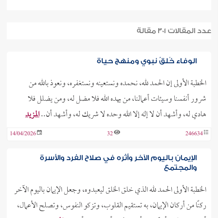
عدد المقالات 301 مقالة
الوفاء خُلقٌ نبوي ومنهج حياة
الخطبة الأولى إن الحمد لله، نحمده ونستعينه ونستغفره، ونعوذ بالله من
شرور أنفسنا وسيئات أعمالنا، من يهده الله فلا مضل له، ومن يضلل فلا
هادي له، وأشهد أن لا إله إلا الله وحده لا شريك له، وأشهد أن..
المزيد
14/04/2026
32
246634
الإيمان باليوم الآخر وأثره في صلاح الفرد والأسرة
والمجتمع
الخطبة الأولى الحمد لله الذي خلق الخلق ليعبدوه، وجعل الإيمان باليوم الآخر
ركنًا من أركان الإيمان، به تستقيم القلوب، وتزكو النفوس، وتصلح الأعمال،