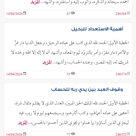
أحمده سبحانه وأشكره، وأتوب إليه وأستغفره، وأشهد..
المزيد
14/04/2026
67
246568
أهمية الاستعداد للرحيل
الخطبة الأولى الحمد لله الذي كتب على عباده الرحيل، وجعل الدنيا دار ممرٍّ
والآخرة دار مقرّ، وأمر بالتزوّد ليوم المعاد، وأشهد أن لا إله إلا الله وحده لا
شريك له، إليه المصير، وعنده الحساب، وأشهد..
المزيد
14/04/2026
53
246574
وقوف العبد بين يدي ربه للحساب
الخطبة الأولى الحمد لله الملك الحق المبين، العدل الذي لا يظلم مثقال ذرة،
أحصى على عباده أعمالهم، وكتب آثارهم، وسيجمعهم ليوم لا ريب فيه
ليجزي الذين أساؤوا بما عملوا ويجزي الذين أحسنوا بالحسنى،..
المزيد
14/04/2026
77
246532