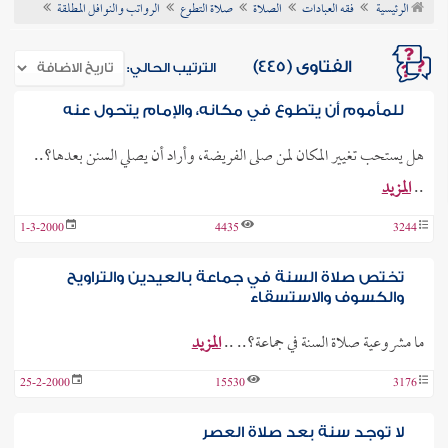
الرئيسية
فقه العبادات
الصلاة
صلاة التطوع
الرواتب والنوافل المطلقة
ن الفتوى
الفتاوى (445)
الترتيب الحالي:
للمأموم أن يتطوع في مكانه، والإمام يتحول عنه
هل يستحب تغيير المكان لمن صلى الفريضة، وأراد أن يصلي السنن بعدها؟..
..
المزيد
1-3-2000
4435
3244
تختص صلاة السنة في جماعة بالعيدين والتراويح
والكسوف والاستسقاء
ما مشروعية صلاة السنة في جماعة؟.. ..
المزيد
25-2-2000
15530
3176
لا توجد سنة بعد صلاة العصر