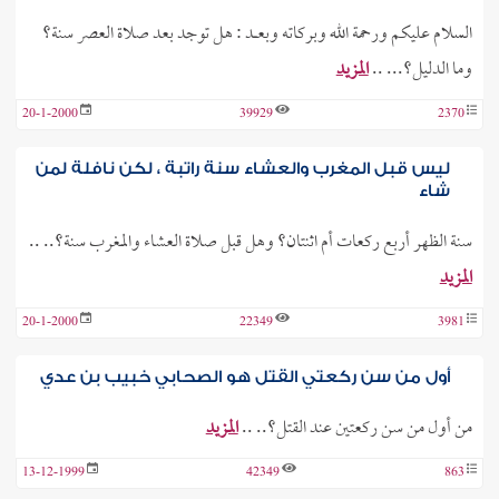
السلام عليكم ورحمة الله وبركاته وبعـــد : هل توجد بعد صلاة العصر سنة؟
وما الدليل؟... ..
المزيد
20-1-2000
39929
2370
ليس قبل المغرب والعشاء سنة راتبة ، لكن نافلة لمن
شاء
سنة الظهر أربع ركعات أم اثنتان؟ وهل قبل صلاة العشاء والمغرب سنة؟.. ..
المزيد
20-1-2000
22349
3981
أول من سن ركعتي القتل هو الصحابي خبيب بن عدي
من أول من سن ركعتين عند القتل؟.. ..
المزيد
13-12-1999
42349
863