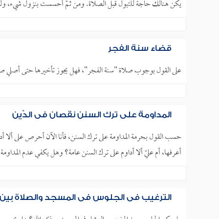
يكن هنالك حاجة للتبول قبل الصلاة. ومن ثَمَّ أحسست بنزول شيء، ولك
قضاء سنة الفجر
على القول بوجوب صلاة "سنة الفجر"، فهل يجوز تأخيرها حتى أصلي صل
المداومة على ترك السنن نقصان في الدِّين
حسب القول بحرمة المداومة على ترك السنن، فأنا الآن أحرص على ألا أد
أعرفها، أم عليّ ألا أداوم على ترك السنن عامة؟ وهل يكفي عدم المداومة 
الترغيب في الجلوس في المسجد والصلاة بين 