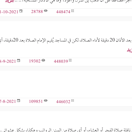
را مضاعفا على أن أذهب إلى المنزل وأعود؟ وما هي الأذكار المستحبة؟.. ..
المزيد
28788
448474
1-10-2021
وقت الفجر عندنا في بلدنا الجزائر، ليس صحيحا، إذ يجب علينا أن ننتظر بعد الأذان 20 دقيقة لأداء الصلاة، لكن في المساجد يُقيم الإمام ا
زيد
19302
448039
8-9-2021
109851
446032
7-8-2021
واتب؟ أنا لا أصلي 12 ركعة، وأصلي فقط نافلة صلاة الفجر أو العشاء، أو أي صلاة من السنن الرواتب وهكذا، بشكل عشوائي.