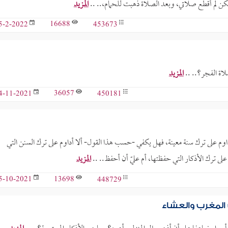
ن لم أقطع صلاتي، وبعد الصلاة ذهبت للحمام،.. ..
المزيد
16688
453673
5-2-2022
اة الفجر؟.. ..
المزيد
36057
450181
4-11-2021
اوم على ترك سنة معينة، فهل يكفي -حسب هذا القول- ألا أداوم على ترك السنن التي
على ترك الأذكار التي حفظتها، أم عليّ أن أحفظ.. ..
المزيد
13698
448729
5-10-2021
المغرب والعشاء