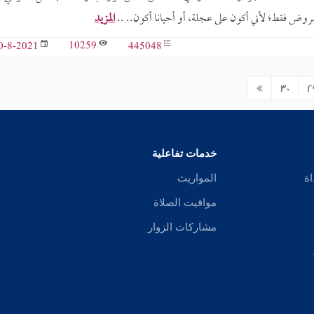
لفروض فقط؛ لأني أكون على عجلة، أو أحيانا أكون.. ..
المزيد
10259
445048
0-8-2021
30
2
خدمات تفاعلية
اة
المواريث
مواقيت الصلاة
مشاركات الزوار