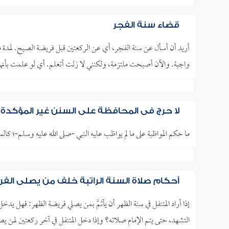
قضاء سنة الفجر
أريد أن أسأل عن سنة الفجر، أي عن الركعتين قبل فريضة الصبح. لمدة ما
واجبة. والآن أصبحت ملتزمة، ولكنني لا زلت أتعلم. أي لو علمت بأنها 
لا حرج في المحافظة على السنن غير المؤكدة
ما حكم المواظبة على ما لم يواظب عليه النبي -صلى الله عليه وسلم-؛ كالس
أحكام صلاة السنة الراتبة خلف من يصلي الف
إذا أراد المتنفل في سنة الظهر أن يأتَمَّ بمن يصلي فريضة الظهر: فهل ي
التشهد، حتى يتم الإمام صلاته؟ وإذا دخل المتنفل في آخر ركعتين لمن يص