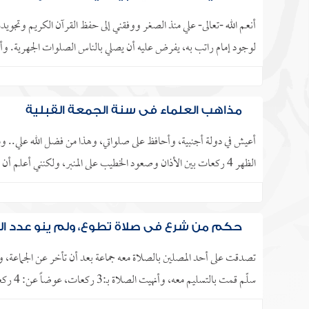
أنعم الله -تعالى- علي منذ الصغر ووفقني إلى حفظ القرآن الكريم وتجوي
لوجود إمام راتب به، يفرض عليه أن يصلي بالناس الصلوات الجهرية. وأص
مذاهب العلماء في سنة الجمعة القبلية
أعيش في دولة أجنبية، وأحافظ على صلواتي، وهذا من فضل الله علي.. و
الظهر 4 ركعات بين الأذان وصعود الخطيب على المنبر، ولكنني أعلم أن يوم الجمعة لا توجد فيه صلاة سنة الظهر القبلية�.. ..
حكم من شرع في صلاة تطوع، ولم ينو عدد ال
تصدقت على أحد المصلين بالصلاة معه جماعة بعد أن تأخر عن الجماعة، و
سلّم قمت بالتسليم معه، وأنهيت الصلاة بـ:3 ركعات، عوضاً عن: 4 ركعات، حيث كانت نيتي الصلاة معه إلى أن ينتهي من.. ..