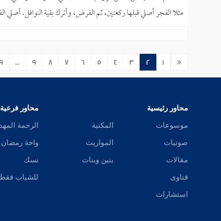
مثلا الفجر أصلي قبلها ركعتين، ثم الفرض، وأترك بقية النوافل. أصلي ا
9
...
9
8
7
6
5
4
3
2
1
محاور رئيسية
محاور فرعية
موسوعات
المكتبة
الرحمة المهد
صوتيات
المواريث
واحة رمضان
مقالات
بنين وبنات
نسك
فتاوى
للشباب فقط
استشارات