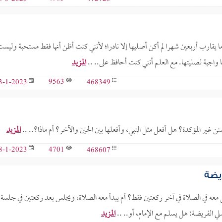
 يقارب أربعين شهرا لم أكن أصليها إلا نادرا؛ لأنني كنت أظن أنها فقط مستحبة وليس
واجبة لصليتها. مع العلم أنني كنت أحافظ على.. ..
المزيد
9563
468349
3-1-2023
نن غير المؤكدة؟ هل أفعل مثل النبي، وأفعلها بين الحين والآخر؟ أم ماذا؟.. ..
المزيد
4701
468607
8-1-2023
ريضة
دخل معه في الصلاة في آخر ركعتين فقط؟ أم يبدأ معه الصلاة، ويجلس بعد ركعتين في جلسة
لي الفريضة: هل يسلم مع الإمام، أو.. ..
المزيد