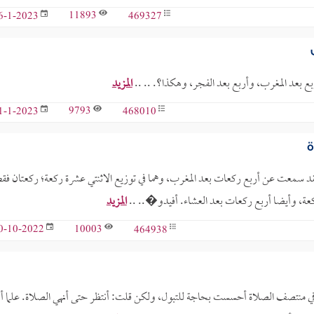
11893
469327
6-1-2023
ع بعد المغرب، وأربع بعد الفجر، وهكذا؟. .. ..
المزيد
9793
468010
1-1-2023
ة
 فقد سمعت عن أربع ركعات بعد المغرب، وهما في توزيع الاثنتي عشرة ركعة؛ ركعتان فق
ركعة، وأيضا أربع ركعات بعد العشاء. أفيدو�.. ..
المزيد
10003
464938
0-10-2022
 في منتصف الصلاة أحسست بحاجة للتبول، ولكن قلت: أنتظر حتى أنهي الصلاة. علما أنه