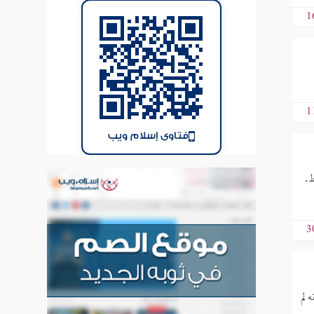
1
1
فتاوى إسلام ويب
ط.
3
 لم