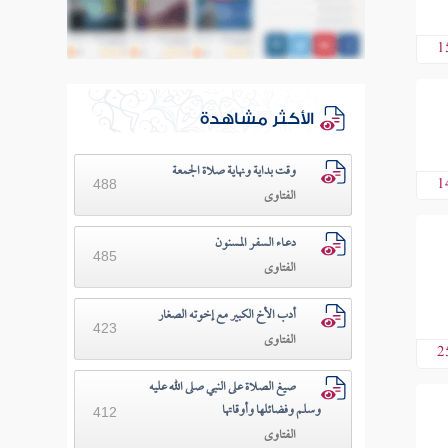
1
الأكثر مشاهدة
وقت بداية ونهاية صلاة الجمعة
1
488
الفتاوى
دعـاء السفـر المسنون
485
الفتاوى
أدب الأخ الكبير مع إخوته الصغار
423
الفتاوى
2
صيغ الصلاة على النبي صلى الله عليه
وسلم وفضائلها وأوقاتها
412
الفتاوى