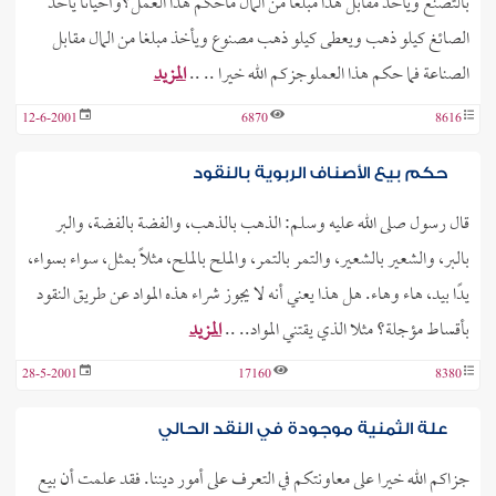
بالتصنع ويأخذ مقابل هذا مبلغاً من المال ماحكم هذا العمل؟وأحيانا يأخذ
الصائغ كيلو ذهب ويعطى كيلو ذهب مصنوع ويأخذ مبلغا من المال مقابل
الصناعة فما حكم هذا العملوجزكم الله خيرا .. ..
المزيد
12-6-2001
6870
8616
حكم بيع الأصناف الربوية بالنقود
قال رسول صلى الله عليه وسلم: الذهب بالذهب، والفضة بالفضة، والبر
بالبر، والشعير بالشعير، والتمر بالتمر، والملح بالملح، مثلاً بمثل، سواء بسواء،
يدًا بيد، هاء وهاء. هل هذا يعني أنه لا يجوز شراء هذه المواد عن طريق النقود
بأقساط مؤجلة؟ مثلا الذي يقتني المواد.. ..
المزيد
28-5-2001
17160
8380
علة الثمنية موجودة في النقد الحالي
جزاكم الله خيرا على معاونتكم في التعرف على أمور ديننا. فقد علمت أن بيع