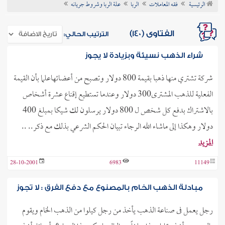
الرئيسية
فقه المعاملات
الربا
علة الربا وشروط جريانه
ن الفتوى
الفتاوى (140)
الترتيب الحالي:
شراء الذهب نسيئة وبزيادة لا يجوز
شركة تشتري منها ذهبا بقيمة 800 دولار وتصبح من أعضائهاعلما بأن القيمة
الفعلية للذهب المشترى300 دولار وعندما تستطيع إقناع عشرة أشخاص
بالاشتراك بدفع كل شخص ل 800 دولار يرسلون لك شيكا بمبلغ 400
دولار وهكذا إلى ماشاء الله الرجاء تبيان الحكم الشرعي بذلك مع ذكر.. ..
المزيد
28-10-2001
6983
11149
مبادلة الذهب الخام بالمصنوع مع دفع الفرق : لا تجوز
رجل يعمل فى صناعة الذهب يأخذ من رجل كيلوا من الذهب الخام ويقوم