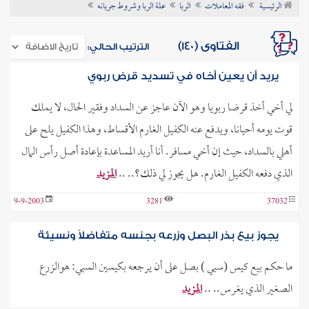
الرئيسية
فقه المعاملات
الربا
علة الربا وشروط جريانه
ن الفتوى
الفتاوى (140)
الترتيب الحالي:
يريد أن يعين أخاه في تسديد قرض ربوي
لي أخي أخذ قرضا ربويا وهو الآن عاجز عن السداد وفقير الحال، لا يملك
قوت يومه أحيانا، ويدفع عنه الكفيل الغارم الأقساط، وهذا الكفيل يلح على
أهلي بالسداد، حيث إن أخي مسافر. أنا أريد المساعدة بإعادة أصل رأس المال
الذي دفعه الكفيل الغارم. هل يجوز لي ذلك؟.. ..
المزيد
9-9-2003
3281
37032
يجوز بيع بذر البصل وزرعه بجنسه متفاضلاً ونسيئة
ما حكم بيع كيس (سبي ) بصل على أن يرجعه بكيسين السبي: هوالزرع
الصغير الذي يغرس.. ..
المزيد