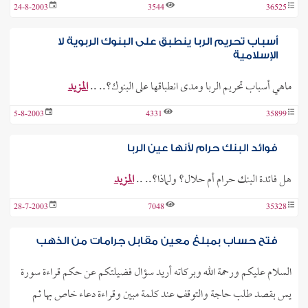
24-8-2003
3544
36525
أسباب تحريم الربا ينطبق على البنوك الربوية لا
الإسلامية
ماهي أسباب تحريم الربا ومدى انطباقها على البنوك؟.. ..
المزيد
5-8-2003
4331
35899
فوائد البنك حرام لأنها عين الربا
هل فائدة البنك حرام أم حلال؟ ولماذا؟.. ..
المزيد
28-7-2003
7048
35328
فتح حساب بمبلغ معين مقابل جرامات من الذهب
السلام عليكم ورحمة الله وبركاته أريد سؤال فضيلتكم عن حكم قراءة سورة
يس بقصد طلب حاجة والتوقف عند كلمة مبين وقراءة دعاء خاص بها ثم