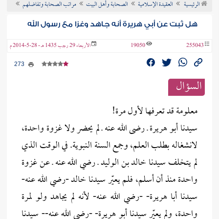
الرئيسية
العقيدة الإسلامية
الصحابة وأهل البيت
مراتب الصحابة وتفاضلهم
ن الفتوى
هل ثبت عن أبي هريرة أنه جاهد وغزا مع رسول الله
255043
19050
الأربعاء 29 رجب 1435 هـ - 28-5-2014 م
273
السؤال
معلومة قد تعرفها لأول مرة!‏
سيدنا أبو هريرة ـ رضى الله عنه ـ ‏لم يحضر ولا غزوة واحدة،
لانشغاله ‏بطلب العلم، وجمع السنة النبوية. في ‏الوقت الذي
لم يتخلف سيدنا خالد بن ‏الوليد ـ رضي الله عنه ـ عن غزوة
‏واحدة منذ أن أسلم، فلم يعيّر سيدنا ‏خالد -رضي الله عنه-
سيدنا أبا ‏هريرة- -رضي الله عنه- لأنه لم ‏يجاهد ولو لمرة
واحدة، ولم يعيّر ‏سيدنا أبو هريرة- -رضي الله عنه-- ‏سيدنا