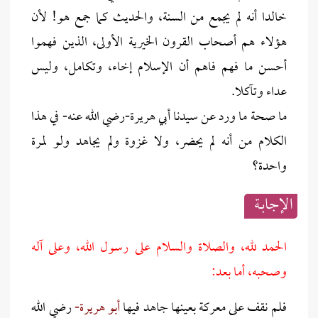
خالدا أنه لم يجمع من السنة، ‏والحديث كما جمع هو! لأن
هؤلاء ‏هم أصحاب القرون الخيرية الأولى، ‏الذين فهموا
أحسن ما فهم فاهم أن ‏الإسلام إخاء، وتكامل، وليس
عداء ‏وتآكلا.‏
ما صحة ما ورد عن سيدنا أبي ‏هريرة-رضي الله عنه- في هذا
الكلام ‏من أنه لم يحضر، ولا غزوة ولم ‏يجاهد ولو لمرة
واحدة؟
الإجابــة
الحمد لله، والصلاة والسلام على رسول الله، وعلى آله
وصحبه، أما بعد:
فلم نقف على معركة بعينها جاهد فيها
أبو هريرة-
رضي الله