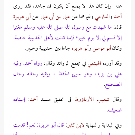
عنه- وإن كان هذا لا يمنع أن يكون قد جاهد، فقد روى
أحمد
و
الدارمي
وغيرهما عن
عمار بن أبي عمار
عن
أبي هريرة
قال:
ما شهدت مع رسول الله صلى الله عليه وسلم مغنما
إلا قسم لي إلا يوم خيبر؛ فإنها كانت لأهل الحديبية خاصة
.
وكان
أبو موسى
و
أبو هريرة
جاءا بين الحديبية وخيبر.
وقد أورده
الهيثمي
في مجمع الزوائد وقال:
رواه أحمد. وفيه
علي بن يزيد، وهو سيئ الحفظ ، وبقية رجاله رجال
الصحيح
.
وقال
شعيب الأرناؤوط
في تحقيق مسند
أحمد
:
إسناده
ضعيف
.
وفي البداية والنهاية
لابن كثير
:
قال أبو هريرة: نعم! قدمت