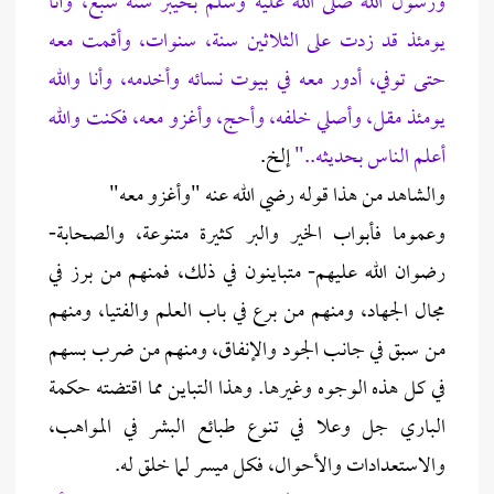
ورسول الله صلى الله عليه وسلم بخيبر سنة سبع، وأنا
يومئذ قد زدت على الثلاثين سنة، سنوات، وأقمت معه
حتى توفي، أدور معه في بيوت نسائه وأخدمه، وأنا والله
يومئذ مقل، وأصلي خلفه، وأحج، وأغزو معه، فكنت والله
أعلم الناس بحديثه.."
إلخ.
والشاهد من هذا قوله رضي الله عنه "وأغزو معه"
وعموما فأبواب الخير والبر كثيرة متنوعة، والصحابة-
رضوان الله عليهم- متباينون في ذلك، فمنهم من برز في
مجال الجهاد، ومنهم من برع في باب العلم والفتيا، ومنهم
من سبق في جانب الجود والإنفاق، ومنهم من ضرب بسهم
في كل هذه الوجوه وغيرها. وهذا التباين مما اقتضته حكمة
الباري جل وعلا في تنوع طبائع البشر في المواهب،
والاستعدادات والأحوال، فكل ميسر لما خلق له.