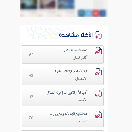
الأكثر مشاهدة
دعـاء السفـر المسنون
97
أذكار السفر
كيفية أداء صلاة الاستخارة
93
الاستخارة
أدب الأخ الكبير مع إخوته الصغار
92
الآداب
علاقة ابن الزنا بأمه ومن زنى بها
76
النسب