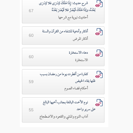
شرح حديث: إِذَا هَلَكَ كِسْرَى فلا كِسْرَى
بَعْدَهُ، وإذَا هَلَكَ قَيْصَرُ فلا قَيْصَرَ بَعْدَهُ
67
أحاديث نبوية مع شرحها
أذكار وأدعية للشفاء من القرآن والسنة
60
أذكار المرض
دعاء الاستخارة
60
الاستخارة
كفارة من أفطرت يوما من رمضان بسبب
ظنها بقاء الحيض
59
أحكام قضاء الصوم
نوم الأخت البالغة بجانب أخيها البالغ
على سرير واحد
55
آداب النوم والمشي والقعود والاضطجاع