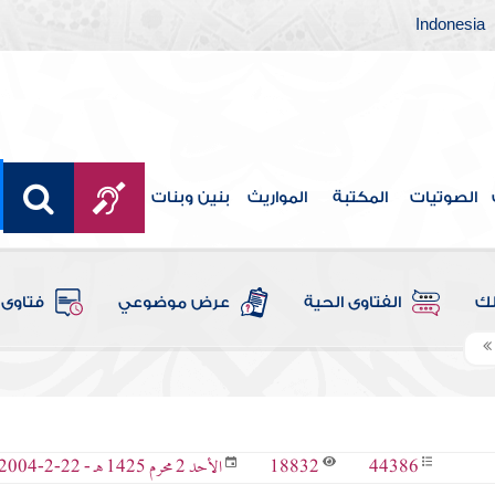
Indonesia
الصوتيات
المكتبة
المواريث
بنين وبنات
لك
الفتاوى الحية
عرض موضوعي
فتاوى 
18832
44386
الأحد 2 محرم 1425 هـ - 22-2-2004 م