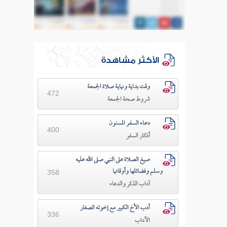
الأكثر مشاهدة
وقت بداية ونهاية صلاة الجمعة
472
شروط صحة الجمعة
دعـاء السفـر المسنون
400
أذكار السفر
صيغ الصلاة على النبي صلى الله عليه
وسلم وفضائلها وأوقاتها
358
آداب الذكر والدعاء
أدب الأخ الكبير مع إخوته الصغار
336
الآداب