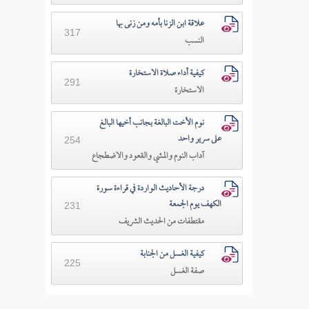
علاقة ابن الزنا بأمه ومن زنى بها
317
النسب
كيفية أداء صلاة الاستخارة
291
الاستخارة
نوم الأخت البالغة بجانب أخيها البالغ
على سرير واحد
254
آداب النوم والمشي والقعود والاضطجاع
درجة الأحاديث الواردة في قراءة سورة
الكهف يوم الجمعة
231
مقتطفات من الحديث الشريف
كيفية الغسل من الجنابة
225
صفة الغسل