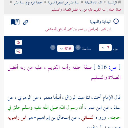
الرئيسية
البداية والنهاية
سنة عشر من الهجرة النبوية
حجة الوداع في سنة عشر
تراجم الأعلام
صفة حلقه رأسه الكريم عليه من ربه أفضل الصلاة والتسليم
البداية والنهاية
ابن كثير - إسماعيل بن عمر بن كثير القرشي الدمشقي
جزء
صفحة
7
616
[
ص:
616 ]
صفة حلقه رأسه الكريم ، عليه من ربه أفضل
الصلاة والتسليم
قال الإمام
أحمد
، ثنا
عبد الرزاق
، أنبأنا
معمر
، عن
الزهري
، عن
سالم
، عن
ابن عمر
،
أن رسول الله صلى الله عليه وسلم حلق في
حجته .
ورواه
النسائي
، عن
إسحاق بن إبراهيم
- هو
ابن راهويه
- عن
عبد الرزاق
به .