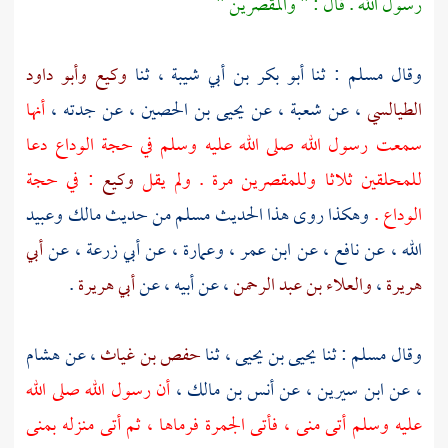
رسول الله . قال : " والمقصرين "
وقال
مسلم
: ثنا
أبو بكر بن أبي شيبة
، ثنا
وكيع
وأبو داود
الطيالسي
، عن
شعبة
، عن
يحيى بن الحصين
، عن جدته ،
أنها
سمعت رسول الله صلى الله عليه وسلم في حجة الوداع دعا
للمحلقين ثلاثا وللمقصرين مرة . ولم يقل
وكيع
: في حجة
الوداع .
وهكذا روى هذا الحديث
مسلم
من حديث
مالك
وعبيد
الله
، عن
نافع
، عن
ابن عمر
،
وعمارة
، عن
أبي زرعة
، عن
أبي
هريرة
،
والعلاء بن عبد الرحمن
، عن أبيه ، عن
أبي هريرة
.
وقال
مسلم
: ثنا
يحيى بن يحيى
، ثنا
حفص بن غياث
، عن
هشام
، عن
ابن سيرين
، عن
أنس بن مالك
،
أن رسول الله صلى الله
عليه وسلم أتى
منى ،
فأتى
الجمرة
فرماها ، ثم أتى منزله
بمنى