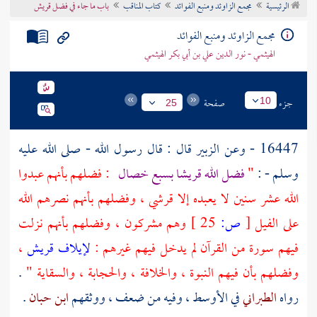
الرئيسية
مجمع الزاوئد ومنبع الفوائد
كتاب المناقب
باب ما جاء في فضل قريش
تراجم الأعلام
مجمع الزاوئد ومنبع الفوائد
الهيثمي - نور الدين علي بن أبي بكر الهيثمي
جزء
صفحة
10
25
16447 - وعن
الزبير
قال : قال رسول الله - صلى الله عليه
وسلم - :
"
فضل الله
قريشا
بسبع خصال
: فضلهم بأنهم عبدوا
الله عشر سنين لا يعبده إلا قرشي ، وفضلهم بأنهم نصرهم الله
على الفيل
[
ص:
25 ]
وهم مشركون ، وفضلهم بأنهم نزلت
فيهم سورة من القرآن لم يدخل فيهم غيرهم :
لإيلاف
قريش
،
وفضلهم بأن فيهم النبوة ، والخلافة ، والحجابة ، والسقاية "
.
رواه
الطبراني
في الأوسط ، وفيه من ضعف ، ووثقهم
ابن حبان
.