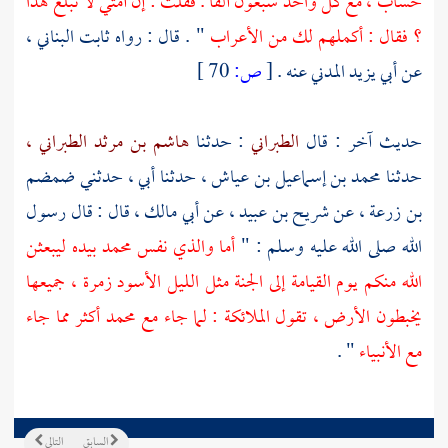
حساب ، مع كل واحد سبعون ألفا . فقلت : إن أمتي لا تبلغ هذا
؟ فقال : أكملهم لك من الأعراب
" . قال : رواه
ثابت البناني ،
عن
أبي يزيد المدني
عنه .
[
ص:
70 ]
حديث آخر : قال
الطبراني
: حدثنا
هاشم بن مرثد الطبراني ،
حدثنا
محمد بن إسماعيل بن عياش ،
حدثنا أبي ، حدثني
ضمضم
بن زرعة ،
عن
شريح بن عبيد ،
عن
أبي مالك ،
قال : قال رسول
الله صلى الله عليه وسلم : "
أما والذي نفس
محمد
بيده ليبعثن
الله منكم يوم القيامة إلى الجنة مثل الليل الأسود زمرة ، جميعها
يخبطون الأرض ، تقول الملائكة : لما جاء مع
محمد
أكثر مما جاء
مع الأنبياء
" .
السابق
التالي