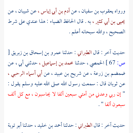
ورواه
يعقوب بن سفيان ،
عن
آدم بن أبي إياس ،
عن
شيبان ،
عن
يحيى بن أبي كثير ،
به . قال
الحافظ الضياء
: هذا عندي على شرط
الصحيح ، والله سبحانه أعلم .
حديث آخر : قال
الطبراني
: حدثنا
عمرو بن إسحاق بن زبريق
[
ص:
67 ]
الحمصي ،
حدثنا
محمد بن إسماعيل ،
حدثني أبي ، عن
ضمضم بن زرعة ،
عن
شريح بن عبيد ،
عن
أبي أسماء الرحبي ،
عن
ثوبان
قال : سمعت رسول الله صلى الله عليه وسلم يقول :
"
إن ربي وعدني من أمتي سبعين ألفا لا يحاسبون ، مع كل ألف
سبعون ألفا
" .
حديث آخر : قال
الطبراني
: حدثنا
أحمد بن خليد ،
حدثنا
أبو توبة