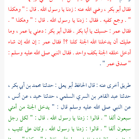
فقال
أبو بكر ،
رضي الله عنه : زدنا يا رسول الله . قال : " وهكذا
" . وجمع كفيه . فقال : زدنا يا رسول الله . قال : " وهكذا " .
فقال
عمر
: حسبك يا
أبا بكر
. فقال
أبو بكر
: دعني يا
عمر ،
وما
عليك أن يدخلنا الله الجنة كلنا ؟! فقال
عمر
: إن الله إن شاء
أدخل خلقه الجنة بكف واحد . فقال النبي صلى الله عليه وسلم :
" صدق
عمر
" .
طريق أخرى عنه : قال الحافظ
أبو يعلى
: حدثنا
محمد بن أبي بكر ،
حدثنا
عبد القاهر بن السري السلمي ،
حدثنا
حميد ،
عن
أنس ،
عن النبي صلى الله عليه وسلم قال : "
يدخل الجنة من أمتي
سبعون ألفا " . قالوا : زدنا يا رسول الله . قال : " لكل رجل
سبعون ألفا " . قالوا : زدنا يا رسول الله . وكان على كثيب ،