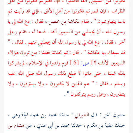
تكونوا من السبعين ألفا فافعلوا ، فإن قصرتم فكونوا من أهل
الظراب ، فإن قصرتم فكونوا من أهل الأفق ، فإني قد رأيت ثم
ناسا يتهاوشون " . فقام
عكاشة بن محصن ،
فقال : ادع الله لي يا
رسول الله ، أن يجعلني من السبعين ألفا . فدعا له ، فقام رجل
آخر ، فقال : ادع الله لي يا رسول الله أن يجعلني منهم . فقال : "
قد سبقك بها
عكاشة
" . قال : ثم تحدثنا فقلنا : من ترون هؤلاء
السبعين الألف ؟
[
ص:
61 ]
قوم ولدوا في الإسلام ، لم يشركوا
بالله شيئا ، حتى ماتوا ؟ فبلغ ذلك رسول الله صلى الله عليه
وسلم ، فقال : " هم الذين لا يكتوون ، ولا يسترقون ، ولا
يتطيرون ، وعلى ربهم يتوكلون
" .
حديث آخر : قال
الطبراني
: حدثنا
محمد بن محمد الجذوعي ،
حدثنا
عقبة بن مكرم ،
حدثنا
محمد بن أبي عدي ،
عن
هشام بن