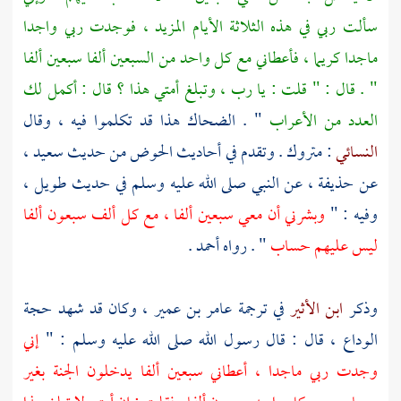
سألت ربي في هذه الثلاثة الأيام المزيد ، فوجدت ربي واجدا
ماجدا كريما ، فأعطاني مع كل واحد من السبعين ألفا سبعين ألفا
" . قال : " قلت : يا رب ، وتبلغ أمتي هذا ؟ قال : أكمل لك
العدد من الأعراب
" .
الضحاك
هذا قد تكلموا فيه ، وقال
النسائي
: متروك . وتقدم في أحاديث الحوض من حديث
سعيد ،
عن
حذيفة ،
عن النبي صلى الله عليه وسلم في حديث طويل ،
وفيه : "
وبشرني أن معي سبعين ألفا ، مع كل ألف سبعون ألفا
ليس عليهم حساب
" . رواه
أحمد
.
وذكر
ابن الأثير
في ترجمة
عامر بن عمير ،
وكان قد شهد حجة
الوداع ، قال : قال رسول الله صلى الله عليه وسلم : "
إني
وجدت ربي ماجدا ، أعطاني سبعين ألفا يدخلون الجنة بغير