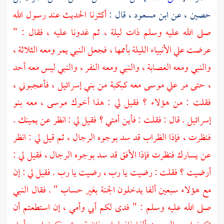
حصين ،
عن
ابن مسعود ،
قال :
أكثرنا الحديث عند رسول الله
صلى الله عليه وسلم ذات ليلة ، ثم غدونا عليه ، فقال : "
عرضت علي الأنبياء الليلة بأممها ، فجعل النبي يمر ومعه الثلاثة ،
والنبي ومعه العصابة ، والنبي ومعه النفر ، والنبي ليس معه أحد
، حتى مر علي
موسى
معه كبكبة من
بني إسرائيل ،
فأعجبوني ،
فقلت : من هؤلاء ؟ فقيل لي : هذا أخوك
موسى ،
معه
بنو
إسرائيل
. قال : فقلت : فأين أمتي ؟ فقيل لي : انظر عن يمينك .
فنظرت ، فإذا الظراب قد سد بوجوه الرجال ، ثم قيل لي : انظر
عن يسارك فنظرت فإذا الأفق قد سد بوجوه الرجال ، فقيل لي :
أرضيت ؟ فقلت : رضيت يا رب ، رضيت يا رب . فقيل لي : إن
مع هؤلاء سبعين ألفا يدخلون الجنة بغير حساب " . فقال النبي
صلى الله عليه وسلم : " فدى لكم أبي وأمي ، إن استطعتم أن