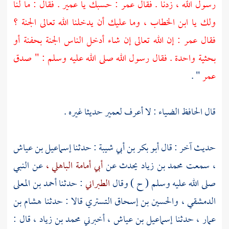
رسول الله ، زدنا . فقال
عمر
: حسبك يا
عمير
. فقال : ما لنا
ولك يا
ابن الخطاب ،
وما عليك أن يدخلنا الله تعالى الجنة ؟
فقال
عمر
: إن الله تعالى إن شاء أدخل الناس الجنة بحفنة أو
بحثية واحدة . فقال رسول الله صلى الله عليه وسلم : " صدق
عمر
" .
قال
الحافظ الضياء
: لا أعرف
لعمير
حديثا غيره .
حديث آخر : قال
أبو بكر بن أبي شيبة
: حدثنا
إسماعيل بن عياش
،
سمعت
محمد بن زياد
يحدث عن
أبي أمامة الباهلي ،
عن النبي
صلى الله عليه وسلم ( ح ) وقال
الطبراني
: حدثنا
أحمد بن المعلى
الدمشقي ،
والحسين بن إسحاق التستري
قالا : حدثنا
هشام بن
عمار ،
حدثنا
إسماعيل بن عياش ،
أخبرني
محمد بن زياد ،
قال :