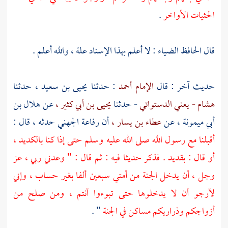
الحثيات الأواخر
.
قال
الحافظ الضياء
: لا أعلم بهذا الإسناد علة ، والله أعلم .
حديث آخر : قال
الإمام أحمد
: حدثنا
يحيى بن سعيد ،
حدثنا
هشام - يعني الدستوائي
- حدثنا
يحيى بن أبي كثير ،
عن
هلال بن
أبي ميمونة ،
عن
عطاء بن يسار ،
أن
رفاعة الجهني
حدثه ، قال :
أقبلنا مع رسول الله صلى الله عليه وسلم حتى إذا كنا بالكديد ،
أو قال : بقديد . فذكر حديثا فيه : ثم قال : " وعدني ربي ، عز
وجل ، أن يدخل الجنة من أمتي سبعين ألفا بغير حساب ، وإني
لأرجو أن لا يدخلوها حتى تبوءوا أنتم ، ومن صلح من
أزواجكم وذراريكم مساكن في الجنة
" .