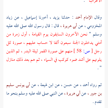
الأعراب
" .
وقال
الإمام أحمد
: حدثنا
يزيد ،
أخبرنا
إسماعيل ،
عن
زياد
المخزومي ،
عن
أبي هريرة ،
قال : قال رسول الله صلى الله عليه
وسلم "
نحن الآخرون السابقون يوم القيامة ، أول زمرة من
أمتي يدخلون الجنة سبعون ألفا لا حساب عليهم ، صورة كل
رجل
[
ص:
58 ]
منهم على صورة القمر ليلة البدر ، ثم الذين
يلونهم على أشد ضوء كوكب في السماء ، ثم هم بعد ذلك منازل
" .
ثم رواه
أحمد ،
عن
حسن ،
عن
ابن لهيعة ،
عن
أبي يونس سليم
بن جبير ،
عن
أبي هريرة ،
عن النبي صلى الله عليه وسلم بنحو ما
تقدم .