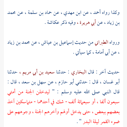
وكذا رواه
أحمد ،
عن
ابن مهدي ،
عن
حماد بن سلمة ،
عن
محمد
بن زياد ،
عن
أبي هريرة ،
وفيه ذكر
عكاشة .
ورواه
الطبراني
من حديث
إسماعيل بن عياش ،
عن
محمد بن زياد
،
عن
أبي أمامة ،
كما سيأتي .
حديث آخر : قال
البخاري
: حدثنا
سعيد بن أبي مريم ،
حدثنا
أبو غسان ،
قال : حدثني
أبو حازم ،
عن
سهل بن سعد ،
قال :
قال النبي صلى الله عليه وسلم : "
ليدخلن الجنة من أمتي
سبعون ألفا ، أو سبعمائة ألف - شك في أحدهما - متماسكين آخذ
بعضهم ببعض ، حتى يدخل أولهم وآخرهم الجنة ، وجوههم على
ضوء القمر ليلة البدر
" .