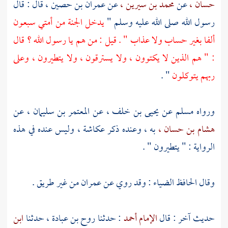
حسان ،
عن
محمد بن سيرين ،
عن
عمران بن حصين ،
قال : قال
رسول الله صلى الله عليه وسلم "
يدخل الجنة من أمتي سبعون
ألفا بغير حساب ولا عذاب " . قيل : من هم يا رسول الله ؟ قال
: " هم الذين لا يكتوون ، ولا يسترقون ، ولا يتطيرون ، وعلى
ربهم يتوكلون
" .
ورواه
مسلم
عن
يحيى بن خلف ،
عن
المعتمر بن سليمان ،
عن
هشام بن حسان ،
به ، وعنده ذكر
عكاشة ،
وليس عنده في هذه
الرواية : " يتطيرون " .
وقال الحافظ الضياء : وقد روي عن
عمران
من غير طريق .
حديث آخر : قال
الإمام أحمد
: حدثنا
روح بن عبادة ،
حدثنا
ابن