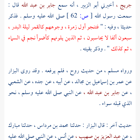
جريج ،
أخبرني
أبو الزبير ،
أنه سمع
جابر بن عبد الله
قال :
سمعت رسول الله
[
ص:
62 ]
صلى الله عليه وسلم . فذكر
حديثا ، وفيه : "
فتنجو أول زمرة ، وجوههم كالقمر ليلة البدر ،
سبعون ألفا لا يحاسبون ، ثم الذين يلونهم كأضوأ نجم في السماء
، ثم كذلك
" . وذكر بقيته .
ورواه
مسلم ،
من حديث
روح ،
فلم يرفعه . وقد روى
البزار
عن
عمر بن إسماعيل بن مجالد ،
عن أبيه ، عن جده ، عن
الشعبي
،
عن
جابر بن عبد الله ،
عن النبي صلى الله عليه وسلم ، نحو
الذي قبله سواء .
حديث آخر : قال
البزار
: حدثنا
محمد بن مرداس ،
حدثنا
مبارك
،
عن
عبد العزيز بن صهيب ،
عن
أنس ،
عن النبي صلى الله عليه