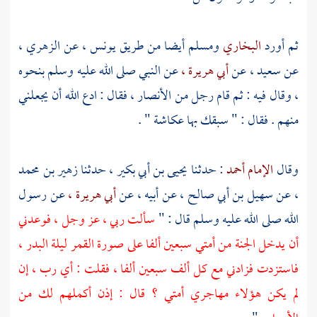
ثم أورد
البخاري
ومسلم
أيضا من طريق
يونس ،
عن
الزهري ،
عن
سعيد ،
عن
أبي هريرة ،
عن النبي صلى الله عليه وسلم بنحوه
، وقال فيه : ثم قام رجل من
الأنصار ،
فقال : ادع الله أن يجعلني
منهم . فقال : " سبقك بها
عكاشة
" .
وقال
الإمام أحمد
: حدثنا
يحيى بن أبي بكير ،
حدثنا
زهير بن محمد
،
عن
سهيل بن أبي صالح ،
عن أبيه ، عن
أبي هريرة ،
عن رسول
الله صلى الله عليه وسلم قال : "
سألت ربي ، عز وجل ، فوعدني
أن يدخل الجنة من أمتي سبعين ألفا على صورة القمر ليلة البدر ،
فاستزدت فزادني مع كل ألف سبعين ألفا ، فقلت : أي رب ، إن
لم يكن هؤلاء مهاجري أمتي ؟ قال : إذن أكملهم لك من