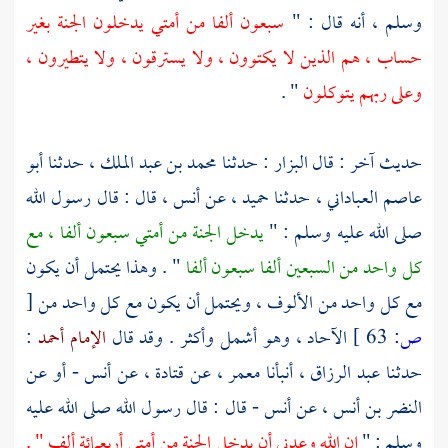
وسلم ، أنه قال : "
سبعون ألفا من أمتي يدخلون الجنة بغير
حساب ، هم الذين لا يكتوون ، ولا يسترقون ، ولا يتطيرون ،
وعلى ربهم يتوكلون
" .
حديث آخر : قال
البزار
: حدثنا
محمد بن عبد الملك ،
حدثنا
أبو
عاصم العباداني ،
حدثنا
حميد ،
عن
أنس ،
قال : قال رسول الله
صلى الله عليه وسلم : "
يدخل الجنة من أمتي سبعون ألفا ، مع
كل واحد من السبعين ألفا سبعون ألفا
" . وهذا يحتمل أن يكون
مع كل واحد من الألوف ، ويحتمل أن يكون مع كل واحد من
[
ص:
63 ]
الآحاد ، وهو أشمل وأكثر . وقد قال
الإمام أحمد
:
حدثنا
عبد الرزاق ،
أنبأنا
معمر ،
عن
قتادة ،
عن
أنس
- أو عن
النضر بن أنس ،
عن
أنس
- قال : قال رسول الله صلى الله عليه
وسلم : "
إن الله وعدني أن يدخل الجنة من أمتي أربعمائة ألف " .