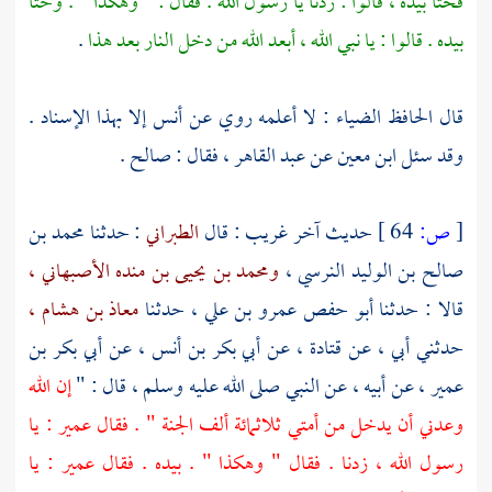
فحثا بيده ، قالوا : زدنا يا رسول الله . فقال : " وهكذا " . وحثا
بيده . قالوا : يا نبي الله ، أبعد الله من دخل النار بعد هذا
.
قال
الحافظ الضياء
: لا أعلمه روي عن
أنس
إلا بهذا الإسناد .
وقد سئل
ابن معين
عن
عبد القاهر ،
فقال :
صالح
.
[
ص:
64 ]
حديث آخر غريب : قال
الطبراني
: حدثنا
محمد بن
صالح بن الوليد النرسي ،
ومحمد بن يحيى بن منده الأصبهاني ،
قالا : حدثنا
أبو حفص عمرو بن علي ،
حدثنا
معاذ بن هشام ،
حدثني أبي ، عن
قتادة ،
عن
أبي بكر بن أنس ،
عن
أبي بكر بن
عمير ،
عن أبيه ، عن النبي صلى الله عليه وسلم ، قال : "
إن الله
وعدني أن يدخل من أمتي ثلاثمائة ألف الجنة " . فقال
عمير
: يا
رسول الله ، زدنا . فقال " وهكذا " . بيده . فقال
عمير
: يا