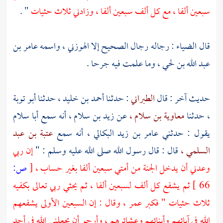
سبعين ألفا ، مع كل ألف سبعين ألفا ، وزادني ثلاث حثيات
" .
قال
الضياء
: رجاله رجال الصحيح إلا
الهوزني ،
واسمه
عامر بن
عبد الله بن لحي ،
وما علمت فيه جرحا .
حديث آخر : قال
الطبراني
: حدثنا
أحمد بن خليد ،
حدثنا
أبو توبة
،
حدثنا
معاوية بن سلام ،
عن
زيد بن سلام ،
أنه سمع
أبا سلام
يقول : حدثني
عامر بن زيد البكالي ،
أنه سمع
عتبة بن عبد
السلمي ،
قال : قال رسول الله صلى الله عليه وسلم : "
إن ربي
وعدني أن يدخل الجنة من أمتي سبعين ألفا بغير حساب ،
[
ص:
66 ]
ثم يشفع كل ألف لسبعين ألفا ، ثم يحثي ربي تعالى بكفيه
ثلاث حثيات " فكبر
عمر ،
وقال : إن السبعين الأولى يشفعهم
الله في آبائهم وأبنائهم وعشائرهم ، وأرجو أن يجعلني الله في أحد