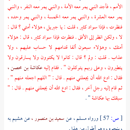
الأمم ، فأجد النبي يمر معه الأمة ، والنبي يمر معه النفر ، والنبي
يمر معه العشرة ، والنبي يمر معه الخمسة ، والنبي يمر وحده ،
فنظرت ، فإذا سواد كثير ، قلت : يا
جبريل ،
هؤلاء أمتي ؟ قال :
لا ، ولكن انظر إلى الأفق . فنظرت فإذا سواد كثير ، قال : هؤلاء
أمتك ، وهؤلاء سبعون ألفا قدامهم لا حساب عليهم ، ولا
عذاب . قلت : ولم ؟ قال : كانوا لا يكتوون ولا يسترقون ولا
يتطيرون ، وعلى ربهم يتوكلون " . فقام إليه
عكاشة بن محصن ،
فقال : ادع الله أن يجعلني منهم . قال : " اللهم اجعله منهم " .
ثم قام إليه رجل آخر ، فقال : ادع الله أن يجعلني منهم . قال : "
سبقك بها
عكاشة
" .
[
ص:
57 ]
ورواه
مسلم ،
عن
سعيد بن منصور ،
عن
هشيم
به
، بنحوه ، وهو أطول من هذا .