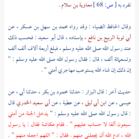
تفرد به
[
ص:
68 ]
معاوية بن سلام
.
وقال
الحافظ الضياء
: وقد رواه
محمد بن سهل بن عسكر ،
عن
أبي توبة الربيع بن نافع ،
بإسناده ، قال
أبو سعيد
: فحسب ذلك
عند رسول الله صلى الله عليه وسلم ، فبلغ أربعة آلاف ألف ألف
وتسعمائة ألف ، قال : فقال رسول الله صلى الله عليه وسلم : "
إن ذلك إن شاء الله يستوعب مهاجري أمتي " .
حديث آخر : قال
البزار
: حدثنا
محمود بن بكر ،
حدثنا أبي ، عن
عيسى ،
عن
ابن أبي ليلى ،
عن
عطية ،
عن
أبي سعيد الخدري
قال
: قال رسول الله صلى الله عليه وسلم : "
يدخل الجنة من أمتي
سبعون ألفا لا حساب عليهم " . فقام
عكاشة
فقال : يا رسول
الله ، ادع الله أن يجعلني منهم . فقال : " اللهم اجعله منهم " .