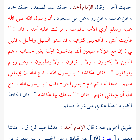
حديث آخر : وقال
الإمام أحمد
: حدثنا
عبد الصمد ،
حدثنا
حماد
،
عن
عاصم ،
عن
زر ،
عن
ابن مسعود ،
أن رسول الله صلى الله
عليه وسلم أري الأمم بالموسم ، فراثت عليه أمته ، قال : "
فأريت أمتي ، فأعجبني كثرتهم ، قد ملئوا السهل والجبل ، فقيل
لي : إن مع هؤلاء سبعين ألفا يدخلون الجنة بغير حساب ، هم
الذين لا يكتوون ، ولا يسترقون ، ولا يتطيرون ، وعلى ربهم
يتوكلون " . فقال
عكاشة
: يا رسول الله ، ادع الله أن يجعلني
منهم . فدعا له ، ثم قام - يعني آخر - فقال : يا رسول الله ، ادع
الله أن يجعلني منهم . فقال : " سبقك بها
عكاشة
" . قال الحافظ
الضياء
: هذا عندي على شرط
مسلم
.
طريق أخرى عنه : قال
الإمام أحمد
: حدثنا
عبد الرزاق ،
حدثنا
معمر ،
[
ص:
60 ]
عن
قتادة ،
عن
الحسن ،
عن
عمران بن