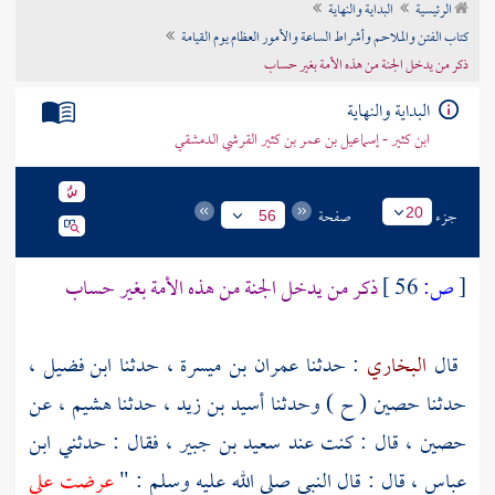
الرئيسية
البداية والنهاية
تراجم الأعلام
كتاب الفتن والملاحم وأشراط الساعة والأمور العظام يوم القيامة
ذكر من يدخل الجنة من هذه الأمة بغير حساب
البداية والنهاية
ابن كثير - إسماعيل بن عمر بن كثير القرشي الدمشقي
جزء
صفحة
20
56
[
ص:
56 ]
ذكر من يدخل الجنة من هذه الأمة بغير حساب
قال
البخاري
: حدثنا
عمران بن ميسرة ،
حدثنا
ابن فضيل ،
حدثنا
حصين
( ح ) وحدثنا
أسيد بن زيد ،
حدثنا
هشيم ،
عن
حصين ،
قال : كنت عند
سعيد بن جبير ،
فقال : حدثني
ابن
عباس ،
قال : قال النبي صلى الله عليه وسلم : "
عرضت علي