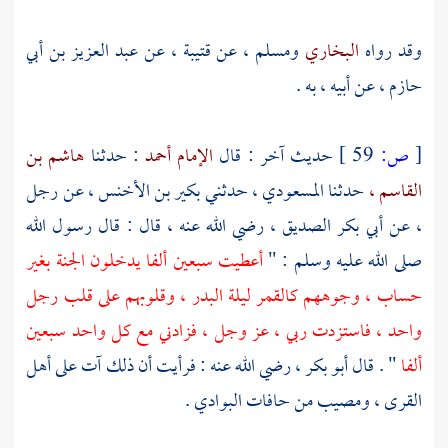
وقد رواه
البخاري
ومسلم ،
عن
قتيبة ،
عن
عبد العزيز بن أبي
حازم ،
عن أبيه ، به .
[
ص:
59 ]
حديث آخر : قال
الإمام أحمد
: حدثنا
هاشم بن
القاسم ،
حدثنا
المسعودي ،
حدثني
بكير بن الأخنس ،
عن رجل
، عن
أبي بكر الصديق ،
رضي الله عنه ، قال : قال رسول الله
صلى الله عليه وسلم : "
أعطيت سبعين ألفا يدخلون الجنة بغير
حساب ، وجوههم كالقمر ليلة البدر ، وقلوبهم على قلب رجل
واحد ، فاستزدت ربي ، عز وجل ، فزادني مع كل واحد سبعين
ألفا
" . قال
أبو بكر ،
رضي الله عنه : فرأيت أن ذلك آت على أهل
القرى ، ومصيب من حافات البوادي .