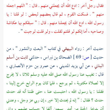
فقال رجل آخر : ادع الله أن يجعلني منهم . قال : " اللهم اجعله
منهم " . فسكت القوم ، ثم قال بعضهم لبعض : لو قلنا : يا
رسول الله ، ادع الله أن يجعلنا منهم . قال : " سبقكم بها
عكاشة
وصاحبه ، أما إنكم لو قلتم لقلت ، ولو قلت لوجبت
" .
حديث آخر : رواه
البيهقي
في كتاب " البعث والنشور " ، من
حديث
[
ص:
69 ]
الضحاك بن نبراس ،
حدثني
ثابت بن أسلم
البناني ،
عن
أبي يزيد المديني ،
عن
عمرو بن حزم الأنصاري ،
قال :
تغيب عنا رسول الله صلى الله عليه وسلم ثلاثا ، لا يخرج
إلا لصلاة مكتوبة ، ثم يرجع ، فلما كان يوم الرابع خرج إلينا ،
فقلنا : يا رسول الله ، احتبست عنا ، حتى ظننا أنه قد حدث
حدث ؟ فقال : " إنه لم يحدث إلا خير ، إن ربي عز وجل ، وعدني
أن يدخل الجنة من أمتي سبعين ألفا لا حساب عليهم ، وإني