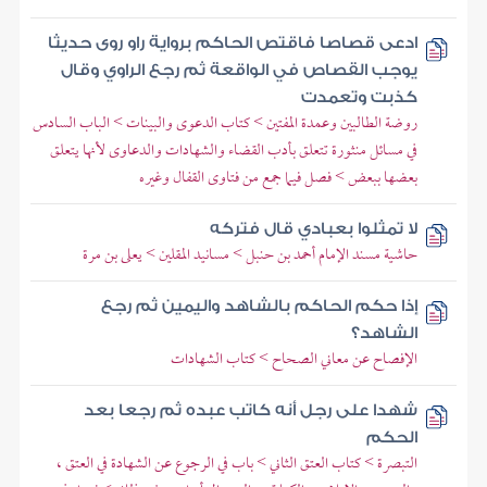
ادعى قصاصا فاقتص الحاكم برواية راو روى حديثا
يوجب القصاص في الواقعة ثم رجع الراوي وقال
كذبت وتعمدت
روضة الطالبين وعمدة المفتين > كتاب الدعوى والبينات > الباب السادس
في مسائل منثورة تتعلق بأدب القضاء والشهادات والدعاوى لأنها يتعلق
بعضها ببعض > فصل فيما جمع من فتاوى القفال وغيره
لا تمثلوا بعبادي قال فتركه
حاشية مسند الإمام أحمد بن حنبل > مسانيد المقلين > يعلى بن مرة
إذا حكم الحاكم بالشاهد واليمين ثم رجع
الشاهد؟
الإفصاح عن معاني الصحاح > كتاب الشهادات
شهدا على رجل أنه كاتب عبده ثم رجعا بعد
الحكم
التبصرة > كتاب العتق الثاني > باب في الرجوع عن الشهادة في العتق ،