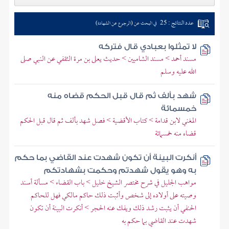
عدد النتائج : 25
في البحث عن (الرجوع عن الشهادة)
لا تمثلوا بعبادي قال فتركه
مسند أحمد > مسند الشاميين > حديث يعلى بن مرة الثقفي عن النبي صلى
الله عليه وسلم
شهد بألف ثم قال قبل الحكم قضاه منه
خمسمائة
المغني لابن قدامة > كتاب الأقضية > فصل شهد بألف ثم قال قبل الحكم
قضاه منه خمسمائة
أنكرت البينة أن تكون شهدت عند القاضي بما حكم
به وهو يقول شهدتم وحكمت بشهادتكم
مواهب الجليل في شرح مختصر الشيخ خليل > باب القضاء > مسألة أسند
وصيته على أولاده إلى شخص وأثبت ذلك حاكم مالكي فهل للحاكم
الحنفي أن يثبت رشد ذلك ويفك عنه الحجر > أنكرت البينة أن تكون
شهدت عند القاضي بما حكم به