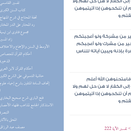
ى الكفار لا هن حل لهم ولا
(6) تفسير القاسمي
 أن تنكحوهن إذا آتيتموهن
(6) كتاب السنن الكبرى
قتم و
(6) تحفة المحتاج في شرح المنهاج
(6) رد المحتار على الدر المختار
(5) مجموع فتاوى ابن تيمية
ير من مشركة ولو أعجبتكم
(5) زاد المسير
خير من مشرك ولو أعجبكم
(5) الأوسط في السنن والإجماع والاختلاف
رة بإذنه ويبين آياته للناس
(5) أحكام القرآن للجصاص
(5) الذخيرة
(5) أحكام القرآن لابن العربي
(5) حاشية الدسوقي على الشرح الكبير
 فامتحنوهن الله أعلم
ى الكفار لا هن حل لهم ولا
ا
 أن تنكحوهن إذا آتيتموهن
(4) فتح الباري شرح صحيح البخاري
قتم و
(4) الاستذكار الجامع لمذاهب فقهاء الأمصار
(4) التبصرة
(4) المحلى بالآثار
(4) مصنف عبد الرزاق
فسير الآية 222