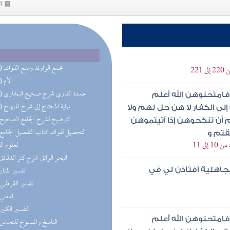
54
(22) مجمع الزاوئد ومنبع الفوائد
22
(14) الأم
(11) عمدة القاري شرح صحيح البخاري
 فامتحنوهن الله أعلم
(10) نهاية المحتاج إلى شرح المنهاج
ى الكفار لا هن حل لهم ولا
(9) التوضيح لشرح الجامع الصحيح
 أن تنكحوهن إذا آتيتموهن
قتم و
لى 11
لعلوم ال
(7) البحر الرائق شرح كنز الدقائق
(7) تفسير المنار
الجاهلية أفتأذن لي في
(7) تفسير القرطبي
(7) المغني
(7) التفسير الكبير
 فامتحنوهن الله أعلم
(7) الناسخ والمنسوخ للنحاس