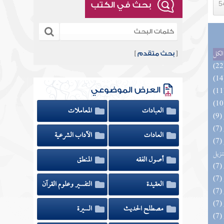
بحث في الكتب
الكل
[
بحث متقدم
]
العرض الموضوعي
العبادات
المعاملات
العادات
الآداب الشرعية
(7) التحصيل لفوائد كتاب التفصيل الجامع
تنزيل
أصول الفقه
المنطق
العقيدة
التفسير وعلوم القرآن
مصطلح الحديث
السيرة