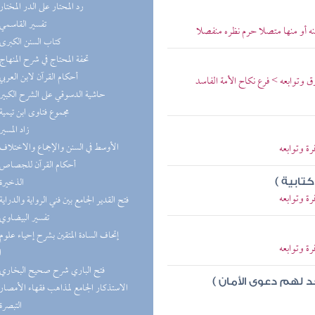
(6) رد المحتار على الدر المختار
(6) تفسير القاسمي
نه أو منها متصلا حرم نظره منفصلا
(6) كتاب السنن الكبرى
(6) تحفة المحتاج في شرح المنهاج
(5) أحكام القرآن لابن العربي
ق وتوابعه > فرع نكاح الأمة الفاسد
(5) حاشية الدسوقي على الشرح الكبير
(5) مجموع فتاوى ابن تيمية
(5) زاد المسير
(5) الأوسط في السنن والإجماع والاختلاف
ة وتوابعه
(5) أحكام القرآن للجصاص
(5) الذخيرة
تابية )
ة وتوابعه
(4) فتح القدير الجامع بين فني الرواية والدراية
(4) تفسير البيضاوي
ة وتوابعه
ا
(4) فتح الباري شرح صحيح البخاري
قد لهم دعوى الأمان )
(4) الاستذكار الجامع لمذاهب فقهاء الأمصار
(4) التبصرة