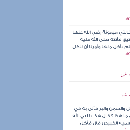
كله
لتي ميمونة رضي الله عنها
تيق فأتته صلى الله عليه
 يأكل منها وأمرنا أن نأكل
كله
 الجبن
 الجبن
 والسمن والبر فأتى به في
 هذا ؟ قال هذا يا نبي الله
سميه الخبيص قال فأكل