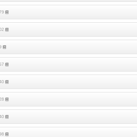
679
202
99
667
140
328
140
298