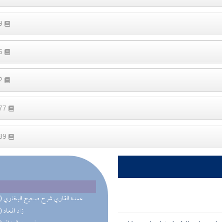
89
15
32
277
139
(27) عمدة القاري شرح صحيح البخاري
(21) زاد المعاد