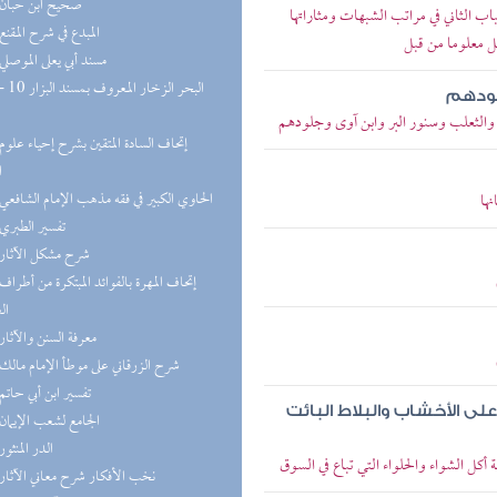
(4) صحيح ابن حبان
اب الثاني في مراتب الشبهات ومثاراتها
(3) المبدع في شرح المقنع
حل معلوما من قبل
(3) مسند أبي يعلى الموصلي
لودهم
والثعلب وسنور البر وابن آوى وجلودهم
ا
(3) الحاوي الكبير في فقه مذهب الإمام الشافعي
ها
(2) تفسير الطبري
(2) شرح مشكل الآثار
ال
(2) معرفة السنن والآثار
(2) شرح الزرقاني على موطأ الإمام مالك
(2) تفسير ابن أبي حاتم
لى الأخشاب والبلاط البائت
(2) الجامع لشعب الإيمان
(2) الدر المنثور
أكل الشواء والحلواء التي تباع في السوق
(2) نخب الأفكار شرح معاني الآثار