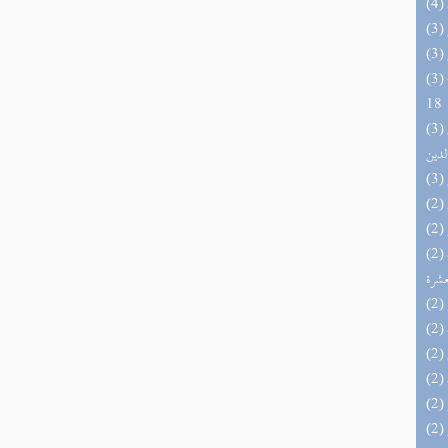
(3) البحر الزخار المعروف بمسند البزار 10 -
18
(3) إتحاف السادة المتقين بشرح إحياء علوم
لدين
(2) إتحاف المهرة بالفوائد المبتكرة من أطراف
عشرة