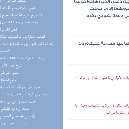
(19) مصنف عبد الرزاق
جل وعلى الذين هادوا حرمنا
(18) مجمع الزاوئد ومنبع الفوائد
مهما إلا ما حملت
(16) التوضيح لشرح الجامع الصحيح
ولى ذبحه يهودي يكره
(12) روضة الطالبين وعمدة المفتين
(10) فيض القدير
(8) المطالب العالية بزوائد المسانيد الثمانية
(8) إتحاف الخيرة المهرة بزوائد المسانيد العشرة
ها غير محرمة عليهم ولا
(8) الذخيرة
(6) مرقاة المفاتيح شرح مشكاة المصابيح
(6) شرح معاني الآثار
(5) تفسير القرطبي
باب الأول في تفصيل الحلال والحرام >
(5) جامع المسائل
(5) حلية الأولياء وطبقات الأصفياء
(5) التمهيد لما في الموطأ من المعاني والأسانيد
(4) حاشية السندي على ابن ماجه
اب الثاني في مراتب الشبهات ومثاراتها
(4) مسند أبي داود الطيالسي
حل معلوما من قبل
(4) الإفصاح عن معاني الصحاح
(4) السنن الصغير للبيهقي