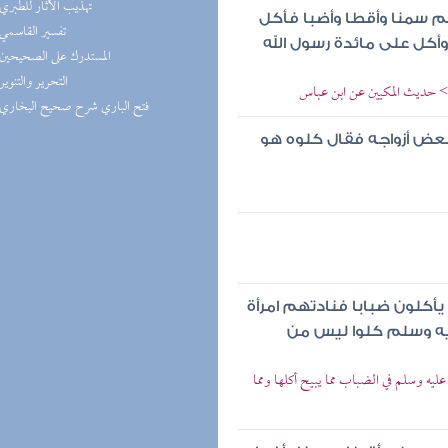
(2) تهذيب الآثار للطبري
لم سمنا وأقطا وأضبا فأكل
(2) تفسير القاسمي
أكل على مائدة رسول الله
(2) المستدرك على الصحيحين
(2) التحرير والتنوير
ا > حديث المكيين عن ابن عباس
(2) فتح الباري شرح صحيح البخاري
بعض أزواجه فقال كلوه هو
أكلون ضبابا فنادتهم امرأة
عليه وسلم كلوا ليس من
ه وسلم في الضباب مما يبيح أكلها ومما