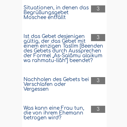
Situationen, in denen das
3
Begrüßungsgebet
Moschee entfällt
Ist das Gebet desjenigen
3
gültig, der das Gebet mit
einem einzigen Taslîm [Beenden
des Gebets durch Aussprechen
der Formel „As-Salâmu alaikum
wa rahmatu-llâh“] beendet?
Nachholen des Gebets bei
3
Verschlafen oder
Vergessen
Was kann eine Frau tun,
3
die von ihrem Ehemann
betrogen wird?