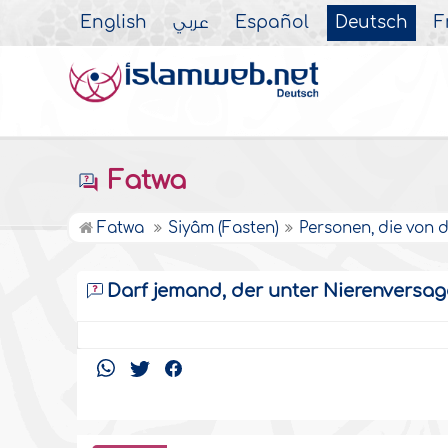
English
عربي
Español
Deutsch
F
Fatwa
Fatwa
Siyâm (Fasten)
Personen, die von d
Darf jemand, der unter Nierenversag