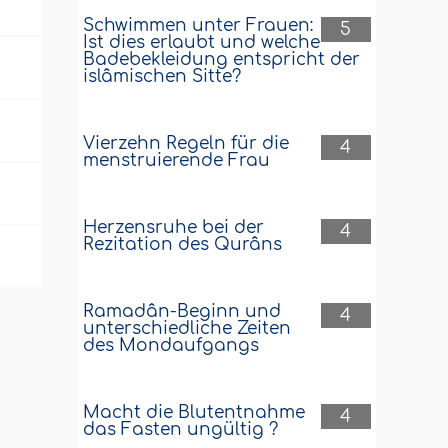
Schwimmen unter Frauen:
5
Ist dies erlaubt und welche
Badebekleidung entspricht der
islâmischen Sitte?
Vierzehn Regeln für die
4
menstruierende Frau
Herzensruhe bei der
4
Rezitation des Qurâns
Ramadân-Beginn und
4
unterschiedliche Zeiten
des Mondaufgangs
Macht die Blutentnahme
4
das Fasten ungültig ?