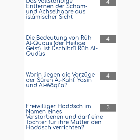
Das vollständige
4
Entfernen der Scham-
und Achselhaare aus
islâmischer Sicht
Die Bedeutung von Rûh
4
Al-Qudus (der Heilige
Geist). Ist Dschibrîl Rûh Al-
Qudus
Worin liegen die Vorzüge
4
der Sûren Al-Kahf, Yasîn
und Al-Wâqi´a?
Freiwilliger Haddsch im
3
Namen eines
Verstorbenen und darf eine
Tochter für ihre Mutter den
Haddsch verrichten?