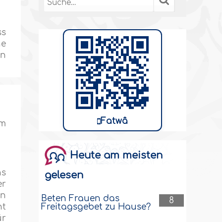
ss
ne
en
Fatwâ
hm
Heute am meisten
ns
gelesen
er
hn
Beten Frauen das
8
Freitagsgebet zu Hause?
ht
ür