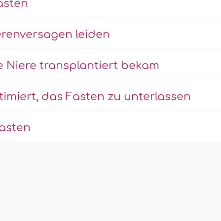
asten
ierenversagen leiden
e Niere transplantiert bekam
itimiert, das Fasten zu unterlassen
asten