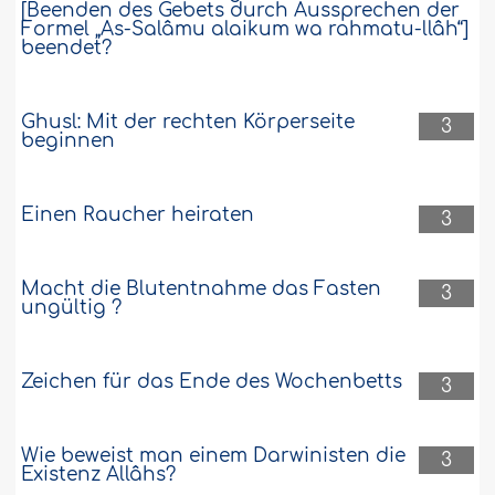
[Beenden des Gebets durch Aussprechen der
Formel „As-Salâmu alaikum wa rahmatu-llâh“]
beendet?
Ghusl: Mit der rechten Körperseite
3
beginnen
Einen Raucher heiraten
3
Macht die Blutentnahme das Fasten
3
ungültig ?
Zeichen für das Ende des Wochenbetts
3
Wie beweist man einem Darwinisten die
3
Existenz Allâhs?