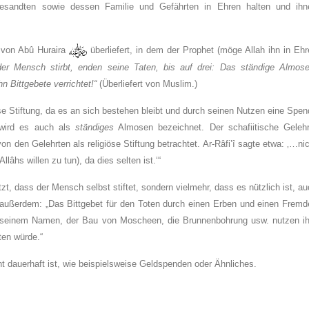
esandten sowie dessen Familie und Gefährten in Ehren halten und ihn
 von Abû Huraira
überliefert, in dem der Prophet (möge Allah ihn in Eh
er Mensch stirbt, enden seine Taten, bis auf drei: Das ständige Almose
n Bittgebete verrichtet!“
(Überliefert von Muslim.)
se Stiftung, da es an sich bestehen bleibt und durch seinen Nutzen eine Spe
 wird es auch als
ständiges
Almosen bezeichnet. Der schafiitische Gelehr
n den Gelehrten als religiöse Stiftung betrachtet. Ar-Râfi’î sagte etwa: ‚…ni
lâhs willen zu tun), da dies selten ist.‘“
etzt, dass der Mensch selbst stiftet, sondern vielmehr, dass es nützlich ist, a
e außerdem: „Das Bittgebet für den Toten durch einen Erben und einen Fremd
in seinem Namen, der Bau von Moscheen, die Brunnenbohrung usw. nutzen i
ten würde.“
ht dauerhaft ist, wie beispielsweise Geldspenden oder Ähnliches.