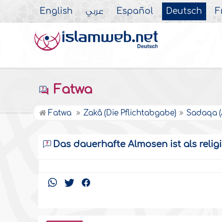
English
عربي
Español
Deutsch
F
Fatwa
Fatwa
Zakâ (Die Pflichtabgabe)
Sadaqa (
Das dauerhafte Almosen ist als relig