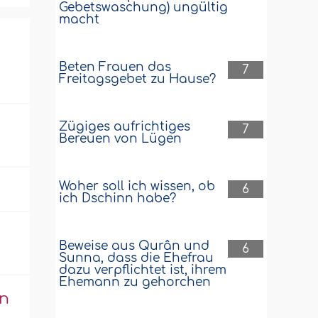
Gebetswaschung) ungültig
macht
Beten Frauen das
7
Freitagsgebet zu Hause?
Zügiges aufrichtiges
7
Bereuen von Lügen
Woher soll ich wissen, ob
6
ich Dschinn habe?
Beweise aus Qurân und
6
Sunna, dass die Ehefrau
dazu verpflichtet ist, ihrem
Ehemann zu gehorchen
an