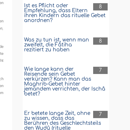
en
Ist es Pflicht oder
8
Empfehlung, dass Eltern
ihren Kindern das rituelle Gebet
anordnen?
ren
n,
Was zu tun ist, wenn man
8
zweifelt, die Fâtiha
nde
rezitiert zu haben
te
cht
Wie lange kann der
7
Reisende sein Gebet
verkürzen? Kann man das
uch
Maghrib-Gebet hinter
en
jemandem verrichten, der Ischâ
hm
betet?
Er betete lange Zeit, ohne
7
zu wissen, dass das
Berühren des Geschlechtsteils
den Wudû (rituelle