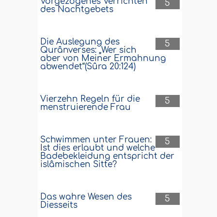
Vorgezogenes Verrichten
5
des Nachtgebets
Die Auslegung des
5
Qurânverses: „Wer sich
aber von Meiner Ermahnung
abwendet“(Sûra 20:124)
Vierzehn Regeln für die
5
menstruierende Frau
Schwimmen unter Frauen:
5
Ist dies erlaubt und welche
Badebekleidung entspricht der
islâmischen Sitte?
Das wahre Wesen des
5
Diesseits