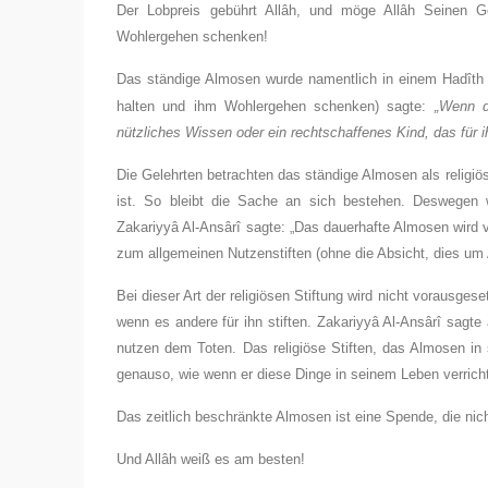
Der Lobpreis gebührt Allâh, und möge Allâh Seinen G
Wohlergehen schenken!
Das ständige Almosen wurde namentlich in einem Hadîth
halten und ihm Wohlergehen schenken) sagte:
„Wenn d
nützliches Wissen oder ein rechtschaffenes Kind, das für ih
Die Gelehrten betrachten das ständige Almosen als religiö
ist. So bleibt die Sache an sich bestehen. Deswegen
Zakariyyâ Al-Ansârî sagte: „Das dauerhafte Almosen wird vo
zum allgemeinen Nutzenstiften (ohne die Absicht, dies um Al
Bei dieser Art der religiösen Stiftung wird nicht vorausges
wenn es andere für ihn stiften. Zakariyyâ Al-Ansârî sagt
nutzen dem Toten. Das religiöse Stiften, das Almosen 
genauso, wie wenn er diese Dinge in seinem Leben verrich
Das zeitlich beschränkte Almosen ist eine Spende, die nic
Und Allâh weiß es am besten!