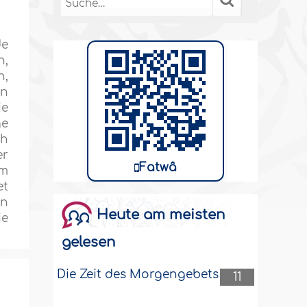
de
h,
n,
an
ie
ge
ch
er
Fatwâ
em
et
en
Heute am meisten
ie
gelesen
Die Zeit des Morgengebets
11