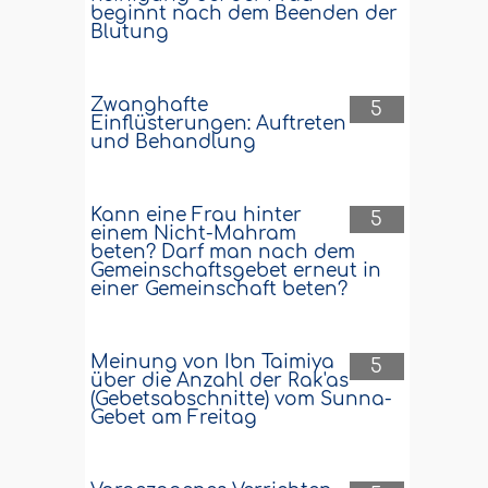
beginnt nach dem Beenden der
Blutung
Zwanghafte
5
Einflüsterungen: Auftreten
und Behandlung
Kann eine Frau hinter
5
einem Nicht-Mahram
beten? Darf man nach dem
Gemeinschaftsgebet erneut in
einer Gemeinschaft beten?
Meinung von Ibn Taimiya
5
über die Anzahl der Rak'as
(Gebetsabschnitte) vom Sunna-
Gebet am Freitag